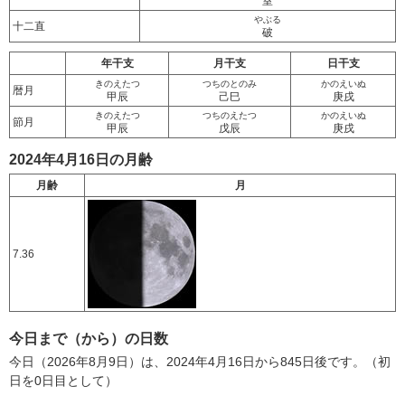
室
やぶる
十二直
破
年干支
月干支
日干支
きのえたつ
つちのとのみ
かのえいぬ
暦月
甲辰
己巳
庚戌
きのえたつ
つちのえたつ
かのえいぬ
節月
甲辰
戊辰
庚戌
2024年4月16日の月齢
月齢
月
7.36
今日まで（から）の日数
今日（2026年8月9日）は、2024年4月16日から845日後です。（初
日を0日目として）