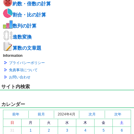
約数・倍数の計算
割合・比の計算
数列の計算
進数変換
算数の文章題
Information
プライバシーポリシー
免責事項について
お問い合わせ
サイト内検索
カレンダー
前年
前月
2024年4月
次月
次年
日
月
火
水
木
金
土
31
1
2
3
4
5
6