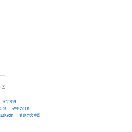
る
文字変換
計算
確率の計算
進数変換
算数の文章題