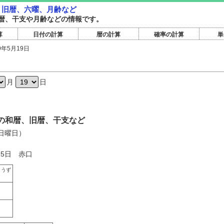
暦・旧暦、六曜、月齢など
暦旧暦、干支や月齢などの情報です。
算
日付の計算
暦の計算
確率の計算
単
9年5月19日
日
月
日
9日の和暦、旧暦、干支など
（日曜日）
15日 赤口
ょうず