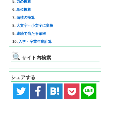
5.
力の換算
6.
単位換算
7.
面積の換算
8.
大文字⇔小文字に変換
9.
連続で当たる確率
10.
入学・卒業年度計算
サイト内検索
シェアする