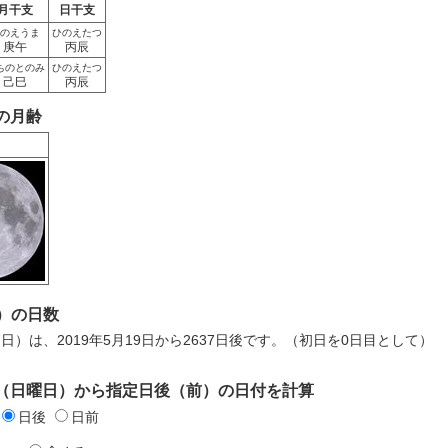
月干支
日干支
のえうま
ひのえたつ
庚午
丙辰
ちのとのみ
ひのえたつ
己巳
丙辰
日の月齢
）の日数
7日）は、2019年5月19日から2637日後です。（初日を0日目として）
9日（日曜日）から指定日後（前）の日付を計算
日後
日前