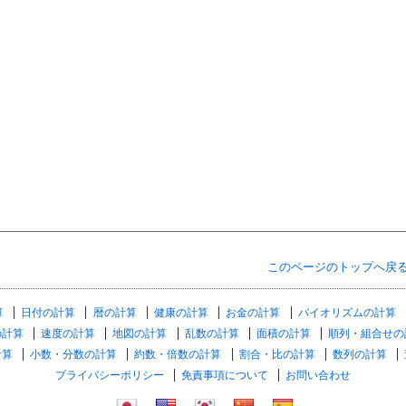
このページのトップへ戻
算
日付の計算
暦の計算
健康の計算
お金の計算
バイオリズムの計算
の計算
速度の計算
地図の計算
乱数の計算
面積の計算
順列・組合せの
計算
小数・分数の計算
約数・倍数の計算
割合・比の計算
数列の計算
プライバシーポリシー
免責事項について
お問い合わせ