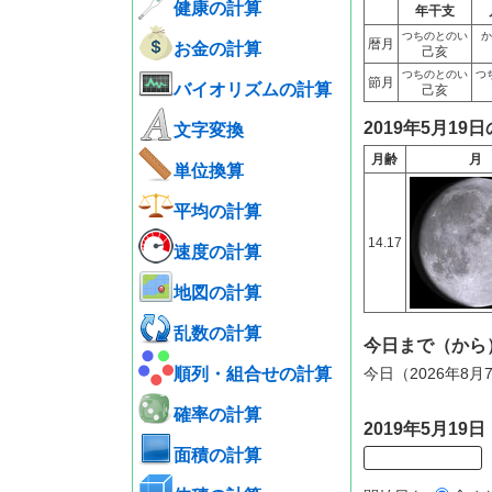
健康の計算
年干支
つちのとのい
か
暦月
お金の計算
己亥
つちのとのい
つ
節月
バイオリズムの計算
己亥
2019年5月19
文字変換
月齢
月
単位換算
平均の計算
14.17
速度の計算
地図の計算
乱数の計算
今日まで（から
順列・組合せの計算
今日（2026年8月
確率の計算
2019年5月1
面積の計算