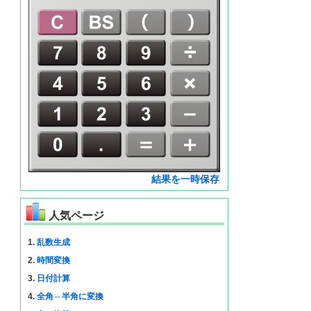
結果を一時保存
人気ページ
1.
乱数生成
2.
時間変換
3.
日付計算
4.
全角⇔半角に変換