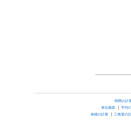
時間の計
単位換算
平均
体積の計算
三角形の