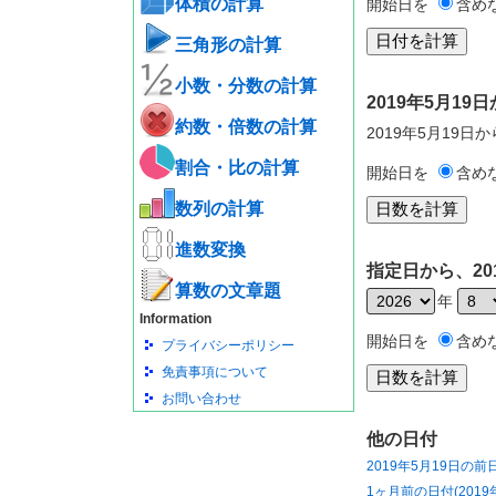
体積の計算
開始日を
含め
三角形の計算
小数・分数の計算
2019年5月1
約数・倍数の計算
2019年5月19日
割合・比の計算
開始日を
含め
数列の計算
進数変換
指定日から、20
算数の文章題
年
Information
開始日を
含め
プライバシーポリシー
免責事項について
お問い合わせ
他の日付
2019年5月19日の前
1ヶ月前の日付(2019