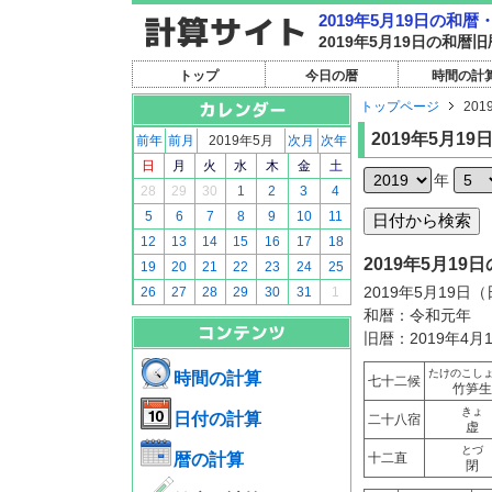
2019年5月19日の和
2019年5月19日の和
トップ
今日の暦
時間の計
トップページ
201
2019年5月19
前年
前月
2019年5月
次月
次年
日
月
火
水
木
金
土
年
28
29
30
1
2
3
4
5
6
7
8
9
10
11
12
13
14
15
16
17
18
2019年5月1
19
20
21
22
23
24
25
2019年5月19日
26
27
28
29
30
31
1
和暦：令和元年
旧暦：2019年4月
たけのこし
時間の計算
七十二候
竹笋生
きょ
日付の計算
二十八宿
虚
とづ
暦の計算
十二直
閉