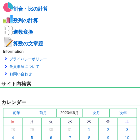
割合・比の計算
数列の計算
進数変換
算数の文章題
Information
プライバシーポリシー
免責事項について
お問い合わせ
サイト内検索
カレンダー
前年
前月
2023年6月
次月
次年
日
月
火
水
木
金
土
28
29
30
31
1
2
3
4
5
6
7
8
9
10