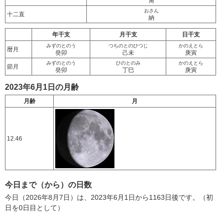
角
おさん
十二直
納
年干支
月干支
日干支
みずのとのう
つちのとのひつじ
かのえとら
暦月
癸卯
己未
庚寅
みずのとのう
ひのとのみ
かのえとら
節月
癸卯
丁巳
庚寅
2023年6月1日の月齢
月齢
月
12.46
今日まで（から）の日数
今日（2026年8月7日）は、2023年6月1日から1163日後です。（初
日を0日目として）