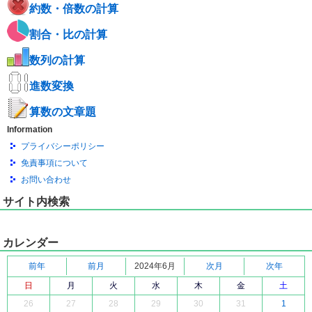
約数・倍数の計算
割合・比の計算
数列の計算
進数変換
算数の文章題
Information
プライバシーポリシー
免責事項について
お問い合わせ
サイト内検索
カレンダー
前年
前月
2024年6月
次月
次年
日
月
火
水
木
金
土
26
27
28
29
30
31
1