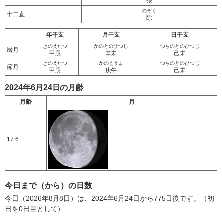
張
のぞく
十二直
除
年干支
月干支
日干支
きのえたつ
かのとのひつじ
つちのとのひつじ
暦月
甲辰
辛未
己未
きのえたつ
かのえうま
つちのとのひつじ
節月
甲辰
庚午
己未
2024年6月24日の月齢
月齢
月
17.6
今日まで（から）の日数
今日（2026年8月8日）は、2024年6月24日から775日後です。（初
日を0日目として）