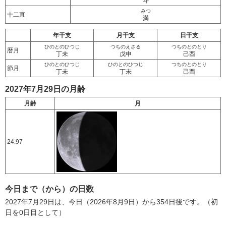
斗
みつ
十二直
満
年干支
月干支
日干支
ひのとのひつじ
つちのえさる
つちのとのとり
暦月
丁未
戊申
己酉
ひのとのひつじ
ひのとのひつじ
つちのとのとり
節月
丁未
丁未
己酉
2027年7月29日の月齢
月齢
月
24.97
今日まで（から）の日数
2027年7月29日は、今日（2026年8月9日）から354日後です。（初
日を0日目として）