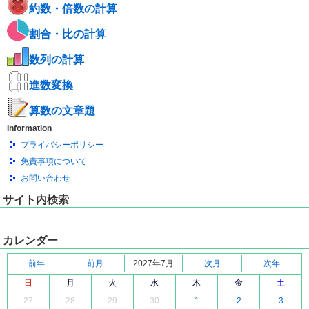
約数・倍数の計算
割合・比の計算
数列の計算
進数変換
算数の文章題
Information
プライバシーポリシー
免責事項について
お問い合わせ
サイト内検索
カレンダー
前年
前月
2027年7月
次月
次年
日
月
火
水
木
金
土
27
28
29
30
1
2
3