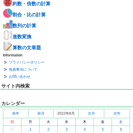
約数・倍数の計算
割合・比の計算
数列の計算
進数変換
算数の文章題
Information
プライバシーポリシー
免責事項について
お問い合わせ
サイト内検索
カレンダー
前年
前月
2022年8月
次月
次年
日
月
火
水
木
金
土
31
1
2
3
4
5
6