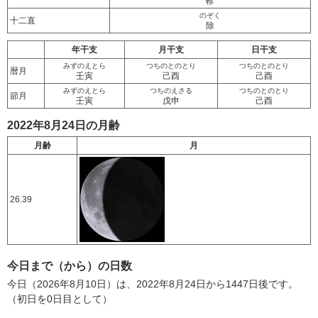
軫
のぞく
十二直
除
年干支
月干支
日干支
みずのえとら
つちのとのとり
つちのとのとり
暦月
壬寅
己酉
己酉
みずのえとら
つちのえさる
つちのとのとり
節月
壬寅
戊申
己酉
2022年8月24日の月齢
月齢
月
26.39
今日まで（から）の日数
今日（2026年8月10日）は、2022年8月24日から1447日後です。
（初日を0日目として）