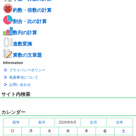
約数・倍数の計算
割合・比の計算
数列の計算
進数変換
算数の文章題
Information
プライバシーポリシー
免責事項について
お問い合わせ
サイト内検索
カレンダー
前年
前月
2026年8月
次月
次年
日
月
火
水
木
金
土