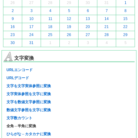
26
27
28
29
30
31
1
2
3
4
5
6
7
8
9
10
11
12
13
14
15
16
17
18
19
20
21
22
23
24
25
26
27
28
29
30
31
1
2
3
4
5
文字変換
URLエンコード
URLデコード
文字を文字実体参照に変換
文字実体参照を文字に変換
文字を数値文字参照に変換
数値文字参照を文字に変換
文字数カウント
全角⇔半角に変換
ひらがな⇔カタカナに変換