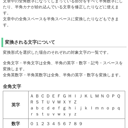
文章中の全角数字になってしまっている部分をすべて半角数字にし
たり、半角カナが紛れ込んでいる文章を修正したりなどに使えま
す。
文章中の全角スペースを半角スペースに変換したりなどもできま
す。
変換される文字について
変換形式を選択した場合のそれぞれの対象文字の一覧です。
全角文字・半角文字は全角、半角の英字・数字・記号・スペースを
変換します。
全角英数字・半角英数字は全角、半角の英字・数字を変換します。
全角文字
Ａ Ｂ Ｃ Ｄ Ｅ Ｆ Ｇ Ｈ Ｉ Ｊ Ｋ Ｌ Ｍ Ｎ Ｏ Ｐ Ｑ
Ｒ Ｓ Ｔ Ｕ Ｖ Ｗ Ｘ Ｙ Ｚ
英字
ａ ｂ ｃ ｄ ｅ ｆ ｇ ｈ ｉ ｊ ｋ ｌ ｍ ｎ ｏ ｐ ｑ
ｒ ｓ ｔ ｕ ｖ ｗ ｘ ｙ ｚ
数字
０ １ ２ ３ ４ ５ ６ ７ ８ ９