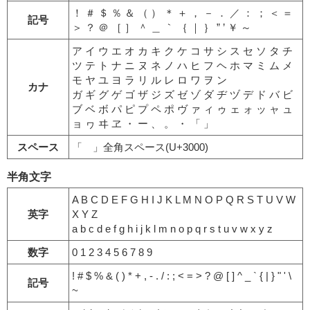
！ ＃ ＄ ％ ＆ （ ） ＊ ＋ ， － ． ／ ： ； ＜ ＝
記号
＞ ？ ＠ ［ ］ ＾ ＿ ｀ ｛ ｜ ｝ ” ’ ￥ ～
ア イ ウ エ オ カ キ ク ケ コ サ シ ス セ ソ タ チ
ツ テ ト ナ ニ ヌ ネ ノ ハ ヒ フ ヘ ホ マ ミ ム メ
モ ヤ ユ ヨ ラ リ ル レ ロ ワ ヲ ン
カナ
ガ ギ グ ゲ ゴ ザ ジ ズ ゼ ゾ ダ ヂ ヅ デ ド バ ビ
ブ ベ ボ パ ピ プ ペ ポ ヴ ァ ィ ゥ ェ ォ ッ ャ ュ
ョ ヮ ヰ ヱ ・ ー 、 。 ・ 「 」
スペース
「 」全角スペース(U+3000)
半角文字
A B C D E F G H I J K L M N O P Q R S T U V W
英字
X Y Z
a b c d e f g h i j k l m n o p q r s t u v w x y z
数字
0 1 2 3 4 5 6 7 8 9
! # $ % & ( ) * + , - . / : ; < = > ? @ [ ] ^ _ ` { | } " ' \
記号
~