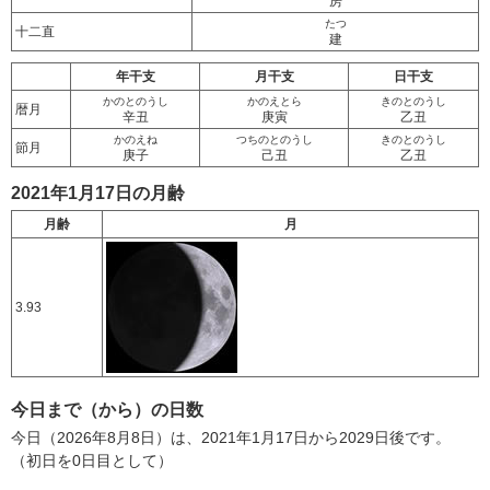
房
たつ
十二直
建
年干支
月干支
日干支
かのとのうし
かのえとら
きのとのうし
暦月
辛丑
庚寅
乙丑
かのえね
つちのとのうし
きのとのうし
節月
庚子
己丑
乙丑
2021年1月17日の月齢
月齢
月
3.93
今日まで（から）の日数
今日（2026年8月8日）は、2021年1月17日から2029日後です。
（初日を0日目として）