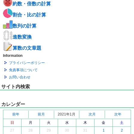
約数・倍数の計算
割合・比の計算
数列の計算
進数変換
算数の文章題
Information
プライバシーポリシー
免責事項について
お問い合わせ
サイト内検索
カレンダー
前年
前月
2021年1月
次月
次年
日
月
火
水
木
金
土
27
28
29
30
31
1
2