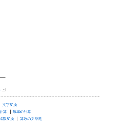
る
文字変換
計算
確率の計算
進数変換
算数の文章題