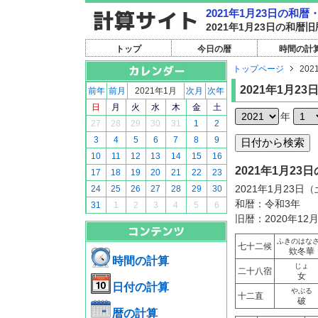
2021年1月23日の和
2021年1月23日の和
トップ
今日の暦
時間の計
トップページ
202
2021年1月23
前年
前月
2021年1月
次月
次年
日
月
火
水
木
金
土
年
27
28
29
30
31
1
2
3
4
5
6
7
8
9
10
11
12
13
14
15
16
2021年1月2
17
18
19
20
21
22
23
2021年1月23日
24
25
26
27
28
29
30
和暦：令和3年
31
1
2
3
4
5
6
旧暦：2020年12
ふきのはな
七十二候
欸冬華
時間の計算
じょ
二十八宿
女
日付の計算
やぶる
十二直
破
暦の計算