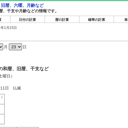
暦・旧暦、六曜、月齢など
暦旧暦、干支や月齢などの情報です。
算
日付の計算
暦の計算
確率の計算
単
1年1月23日
日
月
日
3日の和暦、旧暦、干支など
（土曜日）
月11日 仏滅
さく