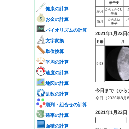
年干支
健康の計算
かのとのうし
暦月
辛丑
お金の計算
かのえね
つ
節月
庚子
バイオリズムの計算
2021年1月23
文字変換
月齢
月
単位換算
平均の計算
9.93
速度の計算
地図の計算
今日まで（から
乱数の計算
今日（2026年8月
順列・組合せの計算
2021年1月2
確率の計算
面積の計算