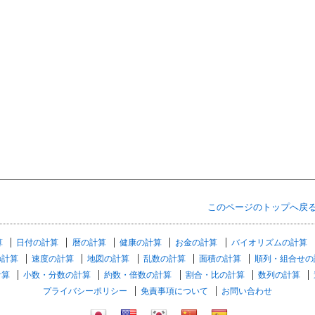
このページのトップへ戻
算
日付の計算
暦の計算
健康の計算
お金の計算
バイオリズムの計算
の計算
速度の計算
地図の計算
乱数の計算
面積の計算
順列・組合せの
計算
小数・分数の計算
約数・倍数の計算
割合・比の計算
数列の計算
プライバシーポリシー
免責事項について
お問い合わせ