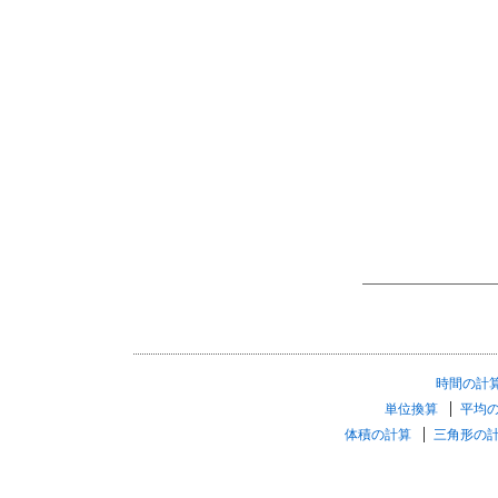
時間の計
単位換算
平均
体積の計算
三角形の