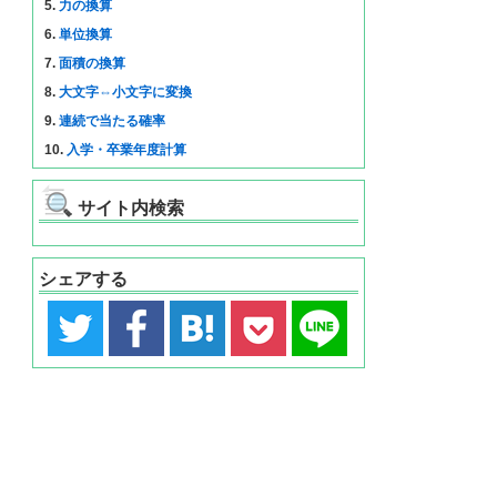
5.
力の換算
6.
単位換算
7.
面積の換算
8.
大文字⇔小文字に変換
9.
連続で当たる確率
10.
入学・卒業年度計算
サイト内検索
シェアする