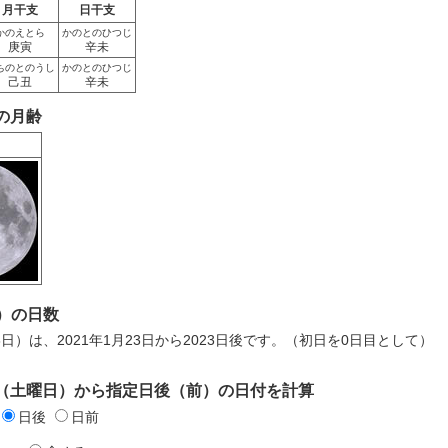
月干支
日干支
かのえとら
かのとのひつじ
庚寅
辛未
ちのとのうし
かのとのひつじ
己丑
辛未
日の月齢
）の日数
8日）は、2021年1月23日から2023日後です。（初日を0日目として）
3日（土曜日）から指定日後（前）の日付を計算
日後
日前