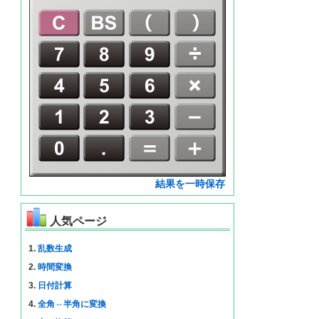
結果を一時保存
人気ページ
1.
乱数生成
2.
時間変換
3.
日付計算
4.
全角⇔半角に変換