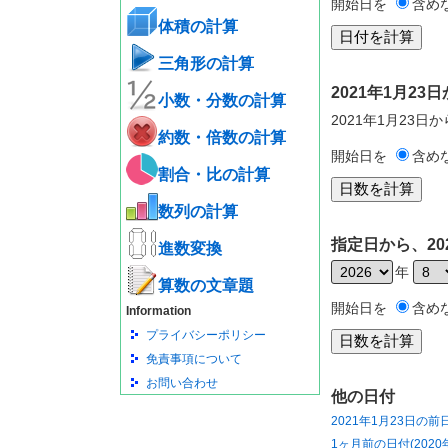
開始日を
含め
体積の計算
三角形の計算
2021年1月2
小数・分数の計算
2021年1月23日
約数・倍数の計算
開始日を
含め
割合・比の計算
数列の計算
指定日から、20
進数変換
年
算数の文章題
開始日を
含め
Information
プライバシーポリシー
免責事項について
お問い合わせ
他の日付
2021年1月23日の前
1ヶ月前の日付(2020年