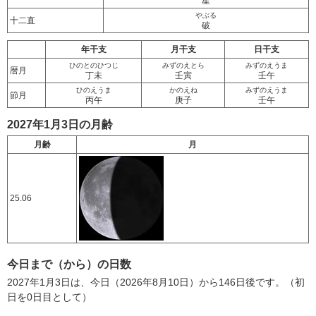
星
やぶる
十二直
破
年干支
月干支
日干支
ひのとのひつじ
みずのえとら
みずのえうま
暦月
丁未
壬寅
壬午
ひのえうま
かのえね
みずのえうま
節月
丙午
庚子
壬午
2027年1月3日の月齢
月齢
月
25.06
今日まで（から）の日数
2027年1月3日は、今日（2026年8月10日）から146日後です。（初
日を0日目として）