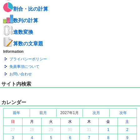
割合・比の計算
数列の計算
進数変換
算数の文章題
Information
プライバシーポリシー
免責事項について
お問い合わせ
サイト内検索
カレンダー
前年
前月
2027年1月
次月
次年
日
月
火
水
木
金
土
27
28
29
30
31
1
2
3
4
5
6
7
8
9