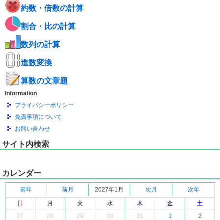
約数・倍数の計算
割合・比の計算
数列の計算
進数変換
算数の文章題
Information
プライバシーポリシー
免責事項について
お問い合わせ
サイト内検索
カレンダー
前年
前月
2027年1月
次月
次年
日
月
火
水
木
金
土
27
28
29
30
31
1
2