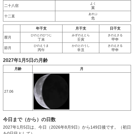
よく
二十八宿
翼
あやぶ
十二直
危
年干支
月干支
日干支
ひのとのひつじ
みずのえとら
きのえさる
暦月
丁未
壬寅
甲申
ひのえうま
かのとのうし
きのえさる
節月
丙午
辛丑
甲申
2027年1月5日の月齢
月齢
月
27.06
今日まで（から）の日数
2027年1月5日は、今日（2026年8月9日）から149日後です。（初日
を0日目として）