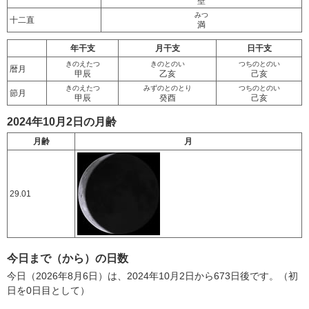
壁
みつ
十二直
満
年干支
月干支
日干支
きのえたつ
きのとのい
つちのとのい
暦月
甲辰
乙亥
己亥
きのえたつ
みずのとのとり
つちのとのい
節月
甲辰
癸酉
己亥
2024年10月2日の月齢
月齢
月
29.01
今日まで（から）の日数
今日（2026年8月6日）は、2024年10月2日から673日後です。（初
日を0日目として）