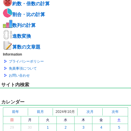
約数・倍数の計算
割合・比の計算
数列の計算
進数変換
算数の文章題
Information
プライバシーポリシー
免責事項について
お問い合わせ
サイト内検索
カレンダー
前年
前月
2024年10月
次月
次年
日
月
火
水
木
金
土
29
30
1
2
3
4
5