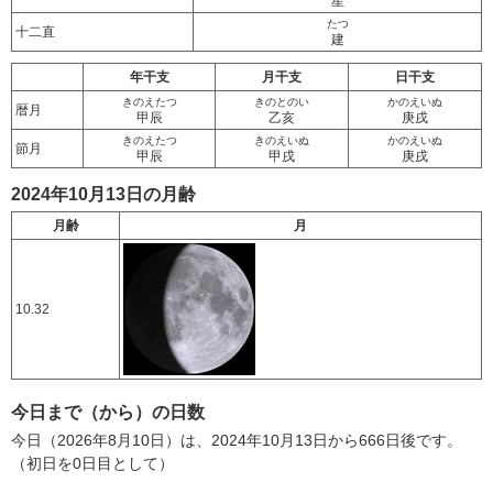
星
たつ
十二直
建
年干支
月干支
日干支
きのえたつ
きのとのい
かのえいぬ
暦月
甲辰
乙亥
庚戌
きのえたつ
きのえいぬ
かのえいぬ
節月
甲辰
甲戌
庚戌
2024年10月13日の月齢
月齢
月
10.32
今日まで（から）の日数
今日（2026年8月10日）は、2024年10月13日から666日後です。
（初日を0日目として）