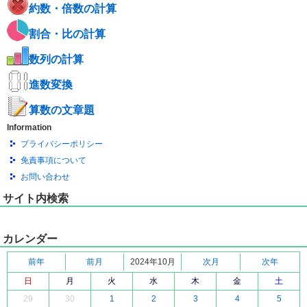
約数・倍数の計算
割合・比の計算
数列の計算
進数変換
算数の文章題
Information
プライバシーポリシー
免責事項について
お問い合わせ
サイト内検索
カレンダー
前年
前月
2024年10月
次月
次年
日
月
火
水
木
金
土
29
30
1
2
3
4
5