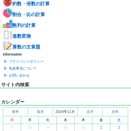
約数・倍数の計算
割合・比の計算
数列の計算
進数変換
算数の文章題
Information
プライバシーポリシー
免責事項について
お問い合わせ
サイト内検索
カレンダー
前年
前月
2024年11月
次月
次年
日
月
火
水
木
金
土
27
28
29
30
31
1
2