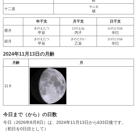
軫
やぶる
十二直
破
年干支
月干支
日干支
きのえたつ
ひのえね
かのとのみ
暦月
甲辰
丙子
辛巳
きのえたつ
きのとのい
かのとのみ
節月
甲辰
乙亥
辛巳
2024年11月13日の月齢
月齢
月
11.6
今日まで（から）の日数
今日（2026年8月8日）は、2024年11月13日から633日後です。
（初日を0日目として）