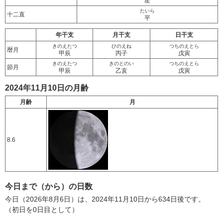
星
たいら
十二直
平
年干支
月干支
日干支
きのえたつ
ひのえね
つちのえとら
暦月
甲辰
丙子
戊寅
きのえたつ
きのとのい
つちのえとら
節月
甲辰
乙亥
戊寅
2024年11月10日の月齢
月齢
月
8.6
今日まで（から）の日数
今日（2026年8月6日）は、2024年11月10日から634日後です。
（初日を0日目として）