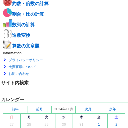
約数・倍数の計算
割合・比の計算
数列の計算
進数変換
算数の文章題
Information
プライバシーポリシー
免責事項について
お問い合わせ
サイト内検索
カレンダー
前年
前月
2024年11月
次月
次年
日
月
火
水
木
金
土
27
28
29
30
31
1
2