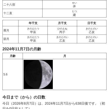
せい
二十八宿
井
たつ
十二直
建
年干支
月干支
日干支
きのえたつ
ひのえね
きのとのい
暦月
甲辰
丙子
乙亥
きのえたつ
きのとのい
きのとのい
節月
甲辰
乙亥
乙亥
2024年11月7日の月齢
月齢
月
5.6
今日まで（から）の日数
今日（2026年8月7日）は、2024年11月7日から638日後です。（初
日を0日目として）