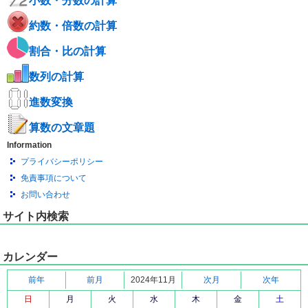
小数・分数の計算
約数・倍数の計算
割合・比の計算
数列の計算
進数変換
算数の文章題
Information
プライバシーポリシー
免責事項について
お問い合わせ
サイト内検索
カレンダー
前年
前月
2024年11月
次月
次年
日
月
火
水
木
金
土