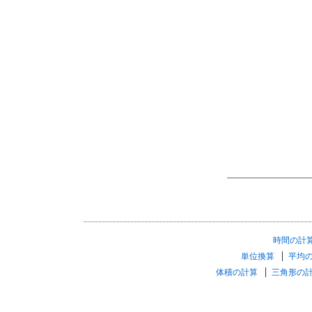
時間の計
単位換算
平均
体積の計算
三角形の