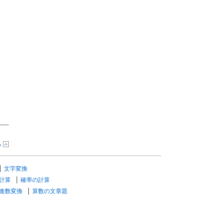
る
文字変換
計算
確率の計算
進数変換
算数の文章題