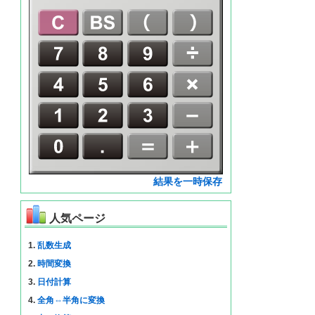
結果を一時保存
人気ページ
1.
乱数生成
2.
時間変換
3.
日付計算
4.
全角⇔半角に変換