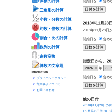
体積の計算
開始日を
含め
三角形の計算
小数・分数の計算
2018年11月
約数・倍数の計算
2018年11月28
割合・比の計算
開始日を
含め
数列の計算
進数変換
指定日から、20
算数の文章題
年
Information
開始日を
含め
プライバシーポリシー
免責事項について
お問い合わせ
他の日付
2018年11月28日の
1ヶ月前の日付(2018年