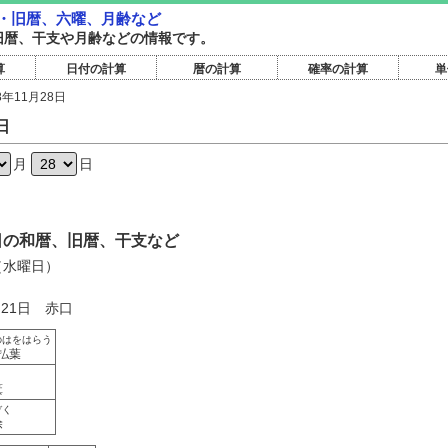
和暦・旧暦、六曜、月齢など
和暦旧暦、干支や月齢などの情報です。
算
日付の計算
暦の計算
確率の計算
単
8年11月28日
日
月
日
28日の和暦、旧暦、干支など
日（水曜日）
月21日 赤口
のはをはらう
払葉
き
箕
ぞく
除