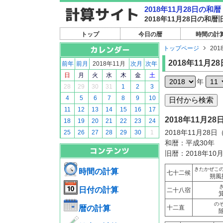
2018年11月28日の
2018年11月28日の
トップ
今日の暦
時間の計
トップページ
201
2018年11月28
前年
前月
2018年11月
次月
次年
日
月
火
水
木
金
土
年
28
29
30
31
1
2
3
4
5
6
7
8
9
10
11
12
13
14
15
16
17
2018年11月
18
19
20
21
22
23
24
2018年11月28
25
26
27
28
29
30
1
和暦：平成30年
旧暦：2018年10
きたかぜこ
時間の計算
七十二候
朔風
日付の計算
二十八宿
の
暦の計算
十二直