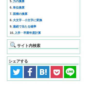
5.
力の換算
6.
単位換算
7.
面積の換算
8.
大文字⇔小文字に変換
9.
連続で当たる確率
10.
入学・卒業年度計算
サイト内検索
シェアする