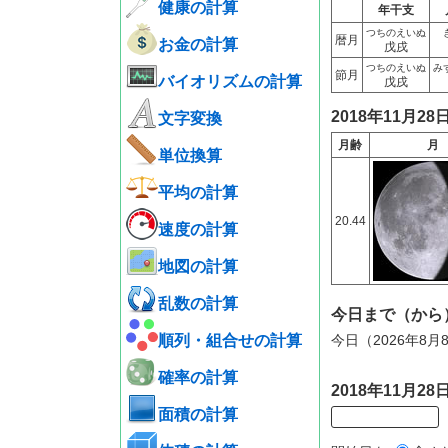
健康の計算
年干支
つちのえいぬ
暦月
お金の計算
戊戌
つちのえいぬ
み
節月
バイオリズムの計算
戊戌
2018年11月2
文字変換
月齢
月
単位換算
平均の計算
20.44
速度の計算
地図の計算
乱数の計算
今日まで（から
順列・組合せの計算
今日（2026年8月
確率の計算
2018年11月
面積の計算