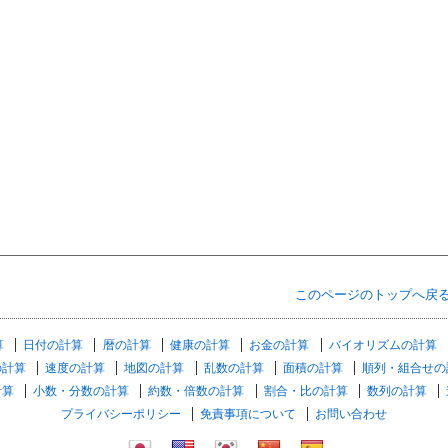
このページのトップへ戻
算
日付の計算
暦の計算
健康の計算
お金の計算
バイオリズムの計算
の計算
速度の計算
地図の計算
乱数の計算
面積の計算
順列・組合せの
計算
小数・分数の計算
約数・倍数の計算
割合・比の計算
数列の計算
プライバシーポリシー
免責事項について
お問い合わせ