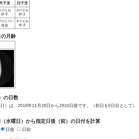
月干支
日干支
きのえね
きのえね
甲子
甲子
ずのとのい
きのえね
癸亥
甲子
8日の月齢
）の日数
8日）は、2018年11月28日から2810日後です。（初日を0日目として）
28日（水曜日）から指定日後（前）の日付を計算
日後
日前