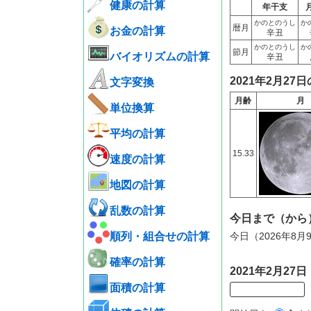
健康の計算
年干支
かのとのうし
か
暦月
お金の計算
辛丑
かのとのうし
か
節月
バイオリズムの計算
辛丑
2021年2月27
文字変換
月齢
月
単位換算
平均の計算
15.33
速度の計算
地図の計算
乱数の計算
今日まで（から
順列・組合せの計算
今日（2026年8月
確率の計算
2021年2月2
面積の計算