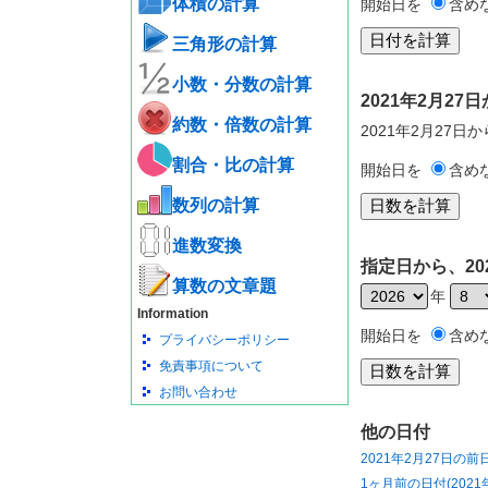
体積の計算
開始日を
含め
三角形の計算
小数・分数の計算
2021年2月2
約数・倍数の計算
2021年2月27日
割合・比の計算
開始日を
含め
数列の計算
進数変換
指定日から、20
算数の文章題
年
Information
開始日を
含め
プライバシーポリシー
免責事項について
お問い合わせ
他の日付
2021年2月27日の前
1ヶ月前の日付(2021