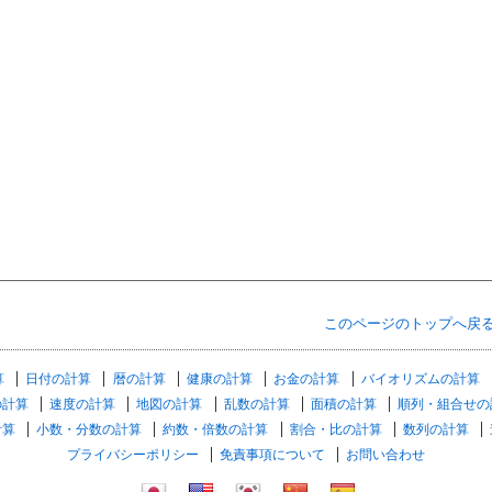
このページのトップへ戻
算
日付の計算
暦の計算
健康の計算
お金の計算
バイオリズムの計算
の計算
速度の計算
地図の計算
乱数の計算
面積の計算
順列・組合せの
計算
小数・分数の計算
約数・倍数の計算
割合・比の計算
数列の計算
プライバシーポリシー
免責事項について
お問い合わせ