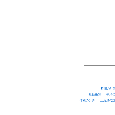
時間の計
単位換算
平均
体積の計算
三角形の