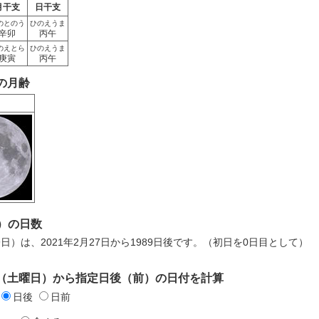
月干支
日干支
のとのう
ひのえうま
辛卯
丙午
のえとら
ひのえうま
庚寅
丙午
日の月齢
）の日数
9日）は、2021年2月27日から1989日後です。（初日を0日目として）
7日（土曜日）から指定日後（前）の日付を計算
日後
日前