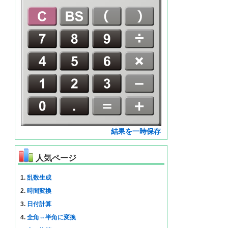
結果を一時保存
人気ページ
1.
乱数生成
2.
時間変換
3.
日付計算
4.
全角⇔半角に変換