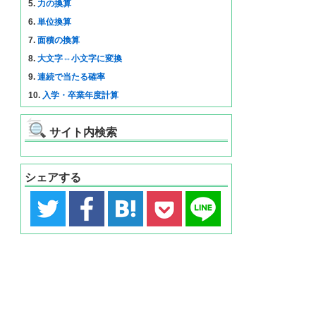
5.
力の換算
6.
単位換算
7.
面積の換算
8.
大文字⇔小文字に変換
9.
連続で当たる確率
10.
入学・卒業年度計算
サイト内検索
シェアする