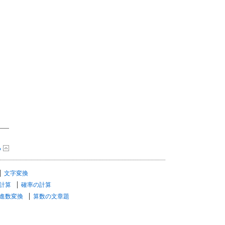
る
文字変換
計算
確率の計算
進数変換
算数の文章題