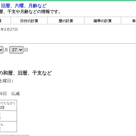
暦・旧暦、六曜、月齢など
暦旧暦、干支や月齢などの情報です。
算
日付の計算
暦の計算
確率の計算
単
1年2月27日
日
月
日
7日の和暦、旧暦、干支など
（土曜日）
16日 仏滅
めてたなびく
始靆
い
胃
だん
定