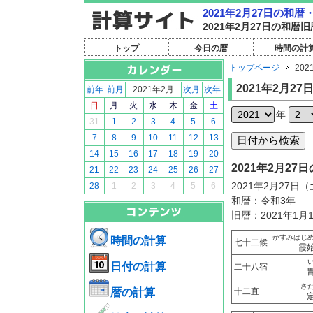
2021年2月27日の和
2021年2月27日の和
トップ
今日の暦
時間の計
トップページ
202
2021年2月27
前年
前月
2021年2月
次月
次年
日
月
火
水
木
金
土
年
31
1
2
3
4
5
6
7
8
9
10
11
12
13
14
15
16
17
18
19
20
2021年2月2
21
22
23
24
25
26
27
2021年2月27日
28
1
2
3
4
5
6
和暦：令和3年
旧暦：2021年1月
かすみはじ
時間の計算
七十二候
霞
日付の計算
二十八宿
さ
暦の計算
十二直