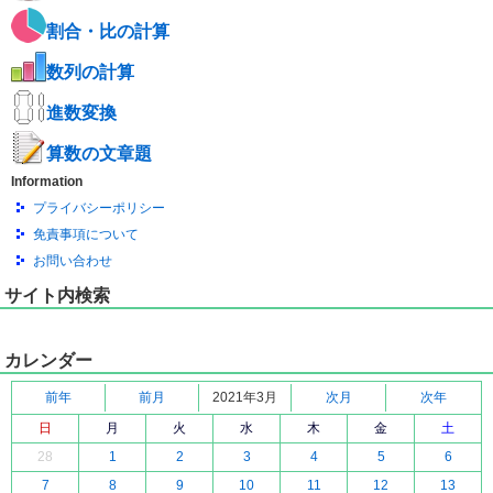
割合・比の計算
数列の計算
進数変換
算数の文章題
Information
プライバシーポリシー
免責事項について
お問い合わせ
サイト内検索
カレンダー
前年
前月
2021年3月
次月
次年
日
月
火
水
木
金
土
28
1
2
3
4
5
6
7
8
9
10
11
12
13