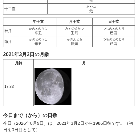
觜
あやぶ
十二直
危
年干支
月干支
日干支
かのとのうし
みずのえたつ
つちのとのとり
暦月
辛丑
壬辰
己酉
かのとのうし
かのえとら
つちのとのとり
節月
辛丑
庚寅
己酉
2021年3月2日の月齢
月齢
月
18.33
今日まで（から）の日数
今日（2026年8月9日）は、2021年3月2日から1986日後です。（初
日を0日目として）