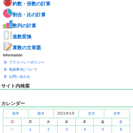
約数・倍数の計算
割合・比の計算
数列の計算
進数変換
算数の文章題
Information
プライバシーポリシー
免責事項について
お問い合わせ
サイト内検索
カレンダー
前年
前月
2021年3月
次月
次年
日
月
火
水
木
金
土
28
1
2
3
4
5
6