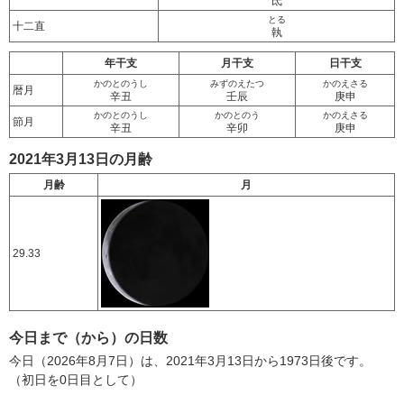
氐
とる
十二直
執
年干支
月干支
日干支
かのとのうし
みずのえたつ
かのえさる
暦月
辛丑
壬辰
庚申
かのとのうし
かのとのう
かのえさる
節月
辛丑
辛卯
庚申
2021年3月13日の月齢
月齢
月
29.33
今日まで（から）の日数
今日（2026年8月7日）は、2021年3月13日から1973日後です。
（初日を0日目として）