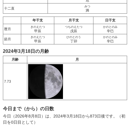
危
みつ
十二直
満
年干支
月干支
日干支
きのえたつ
つちのえたつ
かのとのみ
暦月
甲辰
戊辰
辛巳
きのえたつ
ひのとのう
かのとのみ
節月
甲辰
丁卯
辛巳
2024年3月18日の月齢
月齢
月
7.73
今日まで（から）の日数
今日（2026年8月8日）は、2024年3月18日から873日後です。（初
日を0日目として）