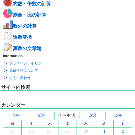
約数・倍数の計算
割合・比の計算
数列の計算
進数変換
算数の文章題
Information
プライバシーポリシー
免責事項について
お問い合わせ
サイト内検索
カレンダー
前年
前月
2024年3月
次月
次年
日
月
火
水
木
金
土
25
26
27
28
29
1
2