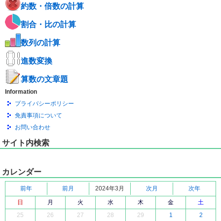
約数・倍数の計算
割合・比の計算
数列の計算
進数変換
算数の文章題
Information
プライバシーポリシー
免責事項について
お問い合わせ
サイト内検索
カレンダー
前年
前月
2024年3月
次月
次年
日
月
火
水
木
金
土
25
26
27
28
29
1
2