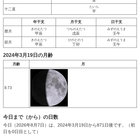
室
たいら
十二直
平
年干支
月干支
日干支
きのえたつ
つちのえたつ
みずのえうま
暦月
甲辰
戊辰
壬午
きのえたつ
ひのとのう
みずのえうま
節月
甲辰
丁卯
壬午
2024年3月19日の月齢
月齢
月
8.73
今日まで（から）の日数
今日（2026年8月7日）は、2024年3月19日から871日後です。（初
日を0日目として）