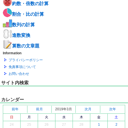
約数・倍数の計算
割合・比の計算
数列の計算
進数変換
算数の文章題
Information
プライバシーポリシー
免責事項について
お問い合わせ
サイト内検索
カレンダー
前年
前月
2019年3月
次月
次年
日
月
火
水
木
金
土
24
25
26
27
28
1
2