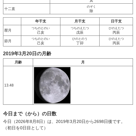
箕
のぞく
十二直
除
年干支
月干支
日干支
つちのとのい
つちのえたつ
ひのえたつ
暦月
己亥
戊辰
丙辰
つちのとのい
ひのとのう
ひのえたつ
節月
己亥
丁卯
丙辰
2019年3月20日の月齢
月齢
月
13.48
今日まで（から）の日数
今日（2026年8月8日）は、2019年3月20日から2698日後です。
（初日を0日目として）