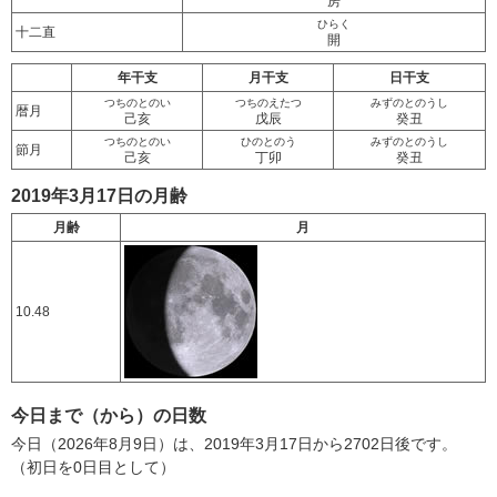
房
ひらく
十二直
開
年干支
月干支
日干支
つちのとのい
つちのえたつ
みずのとのうし
暦月
己亥
戊辰
癸丑
つちのとのい
ひのとのう
みずのとのうし
節月
己亥
丁卯
癸丑
2019年3月17日の月齢
月齢
月
10.48
今日まで（から）の日数
今日（2026年8月9日）は、2019年3月17日から2702日後です。
（初日を0日目として）