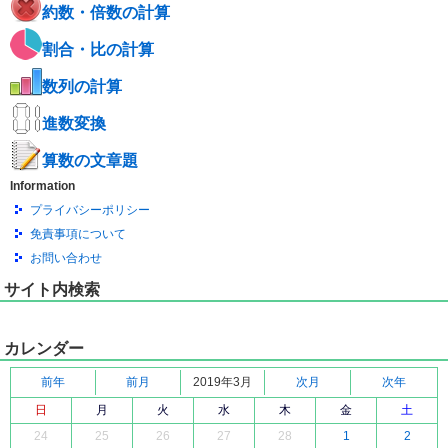
約数・倍数の計算
割合・比の計算
数列の計算
進数変換
算数の文章題
Information
プライバシーポリシー
免責事項について
お問い合わせ
サイト内検索
カレンダー
前年
前月
2019年3月
次月
次年
日
月
火
水
木
金
土
24
25
26
27
28
1
2