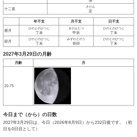
張
さだん
十二直
定
年干支
月干支
日干支
ひのとのひつじ
きのえたつ
ひのとのひつじ
暦月
丁未
甲辰
丁未
ひのとのひつじ
みずのとのう
ひのとのひつじ
節月
丁未
癸卯
丁未
2027年3月29日の月齢
月齢
月
20.75
今日まで（から）の日数
2027年3月29日は、今日（2026年8月9日）から232日後です。（初
日を0日目として）