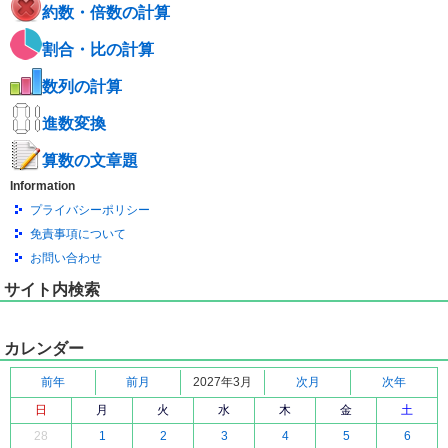
約数・倍数の計算
割合・比の計算
数列の計算
進数変換
算数の文章題
Information
プライバシーポリシー
免責事項について
お問い合わせ
サイト内検索
カレンダー
前年
前月
2027年3月
次月
次年
日
月
火
水
木
金
土
28
1
2
3
4
5
6