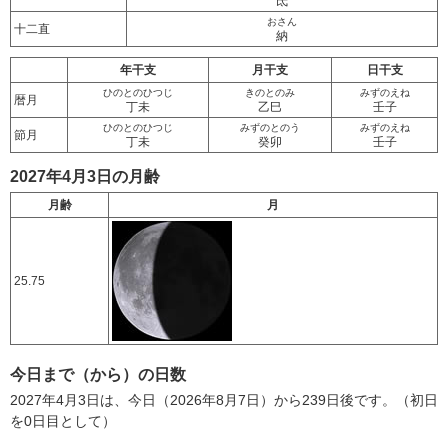
氐
おさん
十二直
納
年干支
月干支
日干支
ひのとのひつじ
きのとのみ
みずのえね
暦月
丁未
乙巳
壬子
ひのとのひつじ
みずのとのう
みずのえね
節月
丁未
癸卯
壬子
2027年4月3日の月齢
月齢
月
25.75
今日まで（から）の日数
2027年4月3日は、今日（2026年8月7日）から239日後です。（初日
を0日目として）