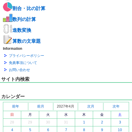
割合・比の計算
数列の計算
進数変換
算数の文章題
Information
プライバシーポリシー
免責事項について
お問い合わせ
サイト内検索
カレンダー
前年
前月
2027年4月
次月
次年
日
月
火
水
木
金
土
28
29
30
31
1
2
3
4
5
6
7
8
9
10