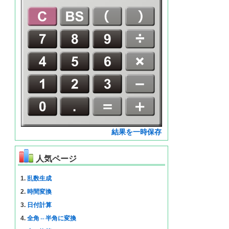
結果を一時保存
人気ページ
1.
乱数生成
2.
時間変換
3.
日付計算
4.
全角⇔半角に変換