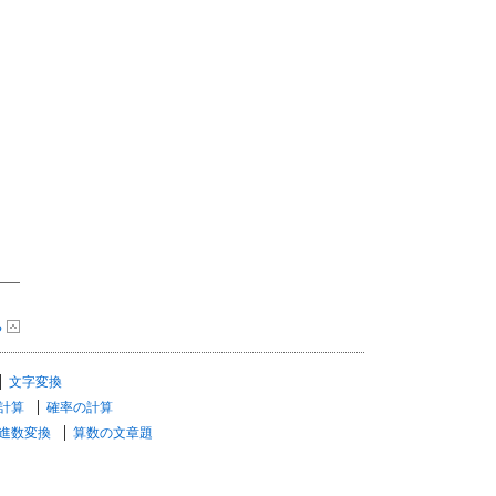
る
文字変換
計算
確率の計算
進数変換
算数の文章題