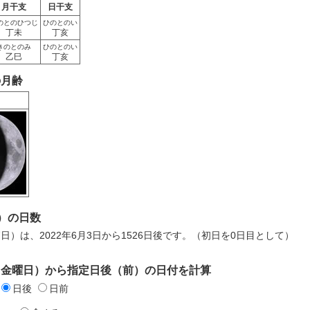
月干支
日干支
のとのひつじ
ひのとのい
丁未
丁亥
きのとのみ
ひのとのい
乙巳
丁亥
の月齢
）の日数
月7日）は、2022年6月3日から1526日後です。（初日を0日目として）
日（金曜日）から指定日後（前）の日付を計算
日後
日前