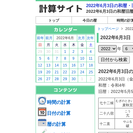
2022年6月3日の和暦
2022年6月3日の和暦
トップ
今日の暦
時間の計
トップページ
202
2022年6月3日
前年
前月
2022年6月
次月
次年
日
月
火
水
木
金
土
年
29
30
31
1
2
3
4
5
6
7
8
9
10
11
12
13
14
15
16
17
18
2022年6月3
19
20
21
22
23
24
25
2022年6月3日（
26
27
28
29
30
1
2
和暦：令和4年
旧暦：2022年5月
むぎのとき
時間の計算
七十二候
麦秋至
こう
日付の計算
二十八宿
亢
やぶる
暦の計算
十二直
破