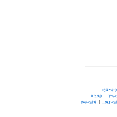
時間の計
単位換算
平均
体積の計算
三角形の