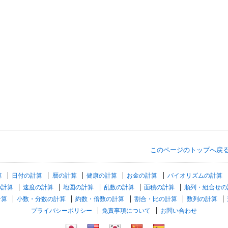
このページのトップへ戻
算
日付の計算
暦の計算
健康の計算
お金の計算
バイオリズムの計算
の計算
速度の計算
地図の計算
乱数の計算
面積の計算
順列・組合せの
計算
小数・分数の計算
約数・倍数の計算
割合・比の計算
数列の計算
プライバシーポリシー
免責事項について
お問い合わせ