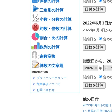
体積の計算
開始日を
含め
三角形の計算
小数・分数の計算
2022年6月3
約数・倍数の計算
2022年6月3日か
割合・比の計算
開始日を
含め
数列の計算
進数変換
指定日から、20
算数の文章題
年
Information
開始日を
含め
プライバシーポリシー
免責事項について
お問い合わせ
他の日付
2022年6月3日の前日
1ヶ月前の日付(2022