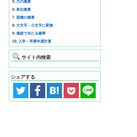
5.
力の換算
6.
単位換算
7.
面積の換算
8.
大文字⇔小文字に変換
9.
連続で当たる確率
10.
入学・卒業年度計算
サイト内検索
シェアする