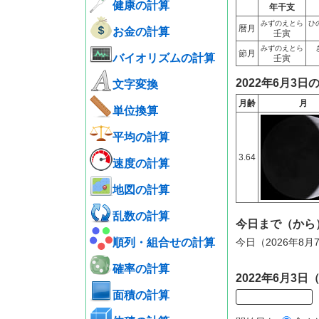
健康の計算
年干支
みずのえとら
ひ
暦月
お金の計算
壬寅
みずのえとら
節月
バイオリズムの計算
壬寅
2022年6月3日
文字変換
月齢
月
単位換算
平均の計算
3.64
速度の計算
地図の計算
乱数の計算
今日まで（から
順列・組合せの計算
今日（2026年8
確率の計算
2022年6月3
面積の計算