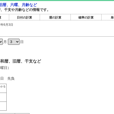
・旧暦、六曜、月齢など
旧暦、干支や月齢などの情報です。
算
日付の計算
暦の計算
確率の計算
単
2年6月3日
月
日
日の和暦、旧暦、干支など
金曜日）
5日 先負
いかる