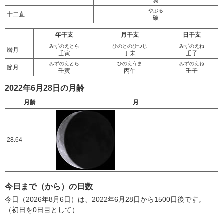
翼
やぶる
十二直
破
年干支
月干支
日干支
みずのえとら
ひのとのひつじ
みずのえね
暦月
壬寅
丁未
壬子
みずのえとら
ひのえうま
みずのえね
節月
壬寅
丙午
壬子
2022年6月28日の月齢
月齢
月
28.64
今日まで（から）の日数
今日（2026年8月6日）は、2022年6月28日から1500日後です。
（初日を0日目として）