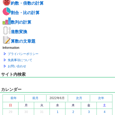
約数・倍数の計算
割合・比の計算
数列の計算
進数変換
算数の文章題
Information
プライバシーポリシー
免責事項について
お問い合わせ
サイト内検索
カレンダー
前年
前月
2022年6月
次月
次年
日
月
火
水
木
金
土
29
30
31
1
2
3
4