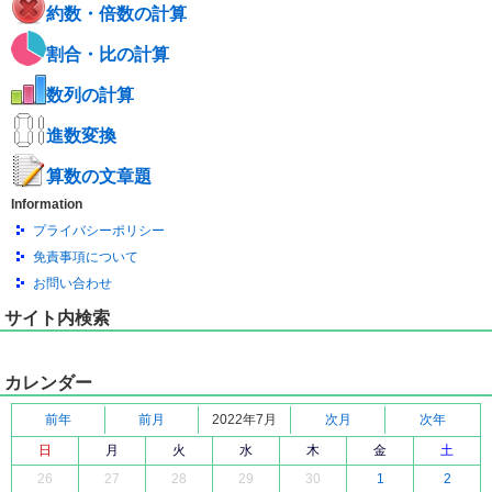
約数・倍数の計算
割合・比の計算
数列の計算
進数変換
算数の文章題
Information
プライバシーポリシー
免責事項について
お問い合わせ
サイト内検索
カレンダー
前年
前月
2022年7月
次月
次年
日
月
火
水
木
金
土
26
27
28
29
30
1
2