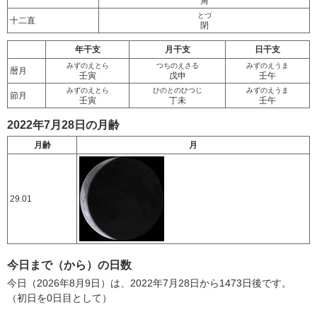
角
とづ
十二直
閉
年干支
月干支
日干支
みずのえとら
つちのえさる
みずのえうま
暦月
壬寅
戊申
壬午
みずのえとら
ひのとのひつじ
みずのえうま
節月
壬寅
丁未
壬午
2022年7月28日の月齢
月齢
月
29.01
今日まで（から）の日数
今日（2026年8月9日）は、2022年7月28日から1473日後です。
（初日を0日目として）