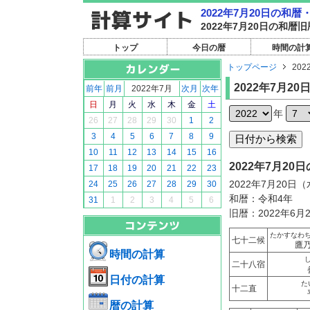
2022年7月20日の和
2022年7月20日の和
トップ
今日の暦
時間の計
トップページ
202
2022年7月20
前年
前月
2022年7月
次月
次年
日
月
火
水
木
金
土
年
26
27
28
29
30
1
2
3
4
5
6
7
8
9
10
11
12
13
14
15
16
2022年7月2
17
18
19
20
21
22
23
2022年7月20日
24
25
26
27
28
29
30
和暦：令和4年
31
1
2
3
4
5
6
旧暦：2022年6月
たかすなわ
七十二候
鷹
時間の計算
二十八宿
日付の計算
た
十二直
暦の計算