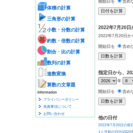
開始日を
含め
体積の計算
三角形の計算
2022年7月2
小数・分数の計算
2022年7月20日
約数・倍数の計算
開始日を
含め
割合・比の計算
数列の計算
指定日から、20
進数変換
年
算数の文章題
開始日を
含め
Information
プライバシーポリシー
免責事項について
お問い合わせ
他の日付
2022年7月20日の前
1ヶ月前の日付(2022