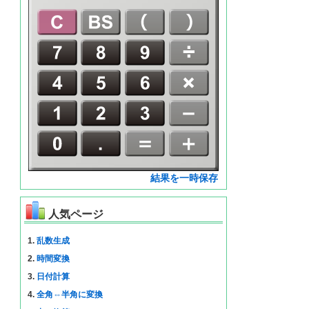
結果を一時保存
人気ページ
1.
乱数生成
2.
時間変換
3.
日付計算
4.
全角⇔半角に変換