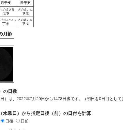
月干支
日干支
ちのえさる
きのえいぬ
戊申
甲戌
のとのひつじ
きのえいぬ
丁未
甲戌
日の月齢
）の日数
6日）は、2022年7月20日から1478日後です。（初日を0日目として）
0日（水曜日）から指定日後（前）の日付を計算
日後
日前