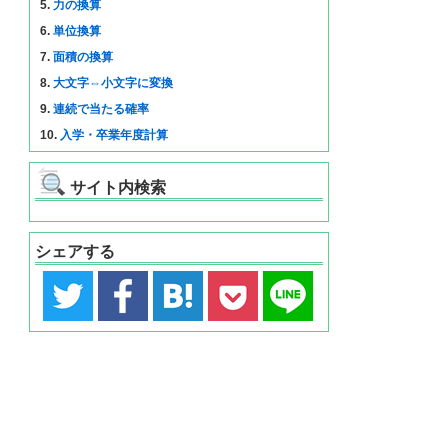
5.
力の換算
6.
単位換算
7.
面積の換算
8.
大文字⇔小文字に変換
9.
連続で当たる確率
10.
入学・卒業年度計算
サイト内検索
シェアする