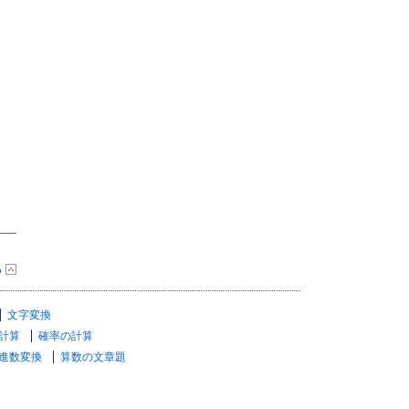
る
文字変換
計算
確率の計算
進数変換
算数の文章題