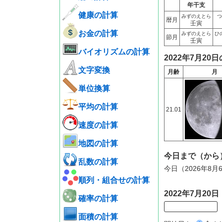
年干支
健康の計算
みずのえとら
つ
暦月
壬寅
お金の計算
みずのえとら
ひ
節月
壬寅
バイオリズムの計算
2022年7月20
文字変換
月齢
月
単位換算
平均の計算
21.01
速度の計算
地図の計算
今日まで（から
乱数の計算
今日（2026年8月
順列・組合せの計算
2022年7月2
確率の計算
面積の計算