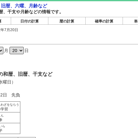
暦・旧暦、六曜、月齢など
暦旧暦、干支や月齢などの情報です。
算
日付の計算
暦の計算
確率の計算
単
2年7月20日
日
月
日
0日の和暦、旧暦、干支など
（水曜日）
22日 先負
ちわざをならう
乃学習
しん
参
いら
平