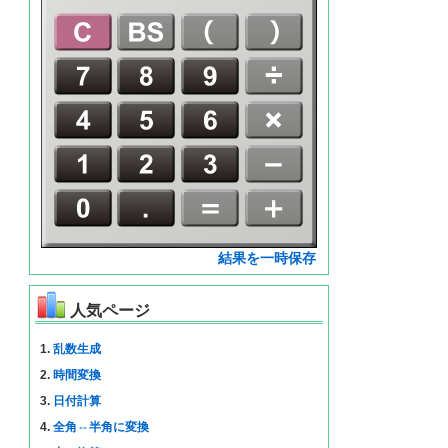
結果を一時保存
人気ページ
1.
乱数生成
2.
時間変換
3.
日付計算
4.
全角⇔半角に変換