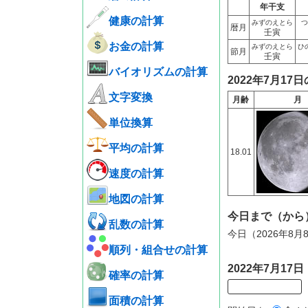
年干支
健康の計算
みずのえとら
つ
暦月
壬寅
お金の計算
みずのえとら
ひ
節月
壬寅
バイオリズムの計算
2022年7月17
文字変換
月齢
月
単位換算
平均の計算
18.01
速度の計算
地図の計算
今日まで（から
乱数の計算
今日（2026年8月
順列・組合せの計算
2022年7月1
確率の計算
面積の計算