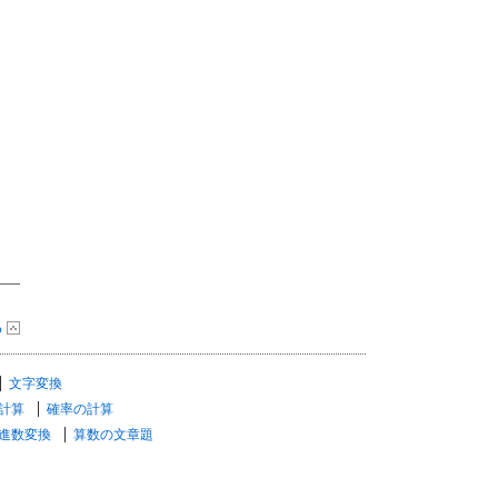
る
文字変換
計算
確率の計算
進数変換
算数の文章題