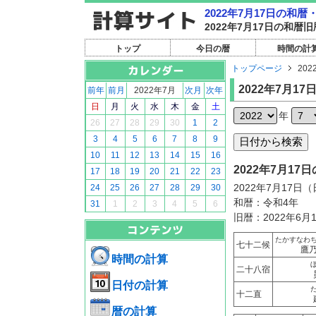
2022年7月17日の和
2022年7月17日の和
トップ
今日の暦
時間の計
トップページ
202
2022年7月17
前年
前月
2022年7月
次月
次年
日
月
火
水
木
金
土
年
26
27
28
29
30
1
2
3
4
5
6
7
8
9
10
11
12
13
14
15
16
2022年7月1
17
18
19
20
21
22
23
2022年7月17日
24
25
26
27
28
29
30
和暦：令和4年
31
1
2
3
4
5
6
旧暦：2022年6月
たかすなわ
七十二候
鷹
時間の計算
二十八宿
日付の計算
十二直
暦の計算