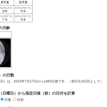
月干支
日干支
ちのえさる
かのとのひつじ
戊申
辛未
のとのひつじ
かのとのひつじ
丁未
辛未
日の月齢
）の日数
8日）は、2022年7月17日から1483日後です。（初日を0日目として）
7日（日曜日）から指定日後（前）の日付を計算
日後
日前