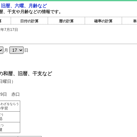
暦・旧暦、六曜、月齢など
暦旧暦、干支や月齢などの情報です。
算
日付の計算
暦の計算
確率の計算
単
2年7月17日
日
月
日
7日の和暦、旧暦、干支など
（日曜日）
19日 赤口
ちわざをならう
乃学習
ぼう
昴
たつ
建