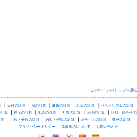
このページのトップへ戻
算
日付の計算
暦の計算
健康の計算
お金の計算
バイオリズムの計算
の計算
速度の計算
地図の計算
乱数の計算
面積の計算
順列・組合せの
計算
小数・分数の計算
約数・倍数の計算
割合・比の計算
数列の計算
プライバシーポリシー
免責事項について
お問い合わせ