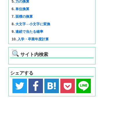
5.
力の換算
6.
単位換算
7.
面積の換算
8.
大文字⇔小文字に変換
9.
連続で当たる確率
10.
入学・卒業年度計算
サイト内検索
シェアする