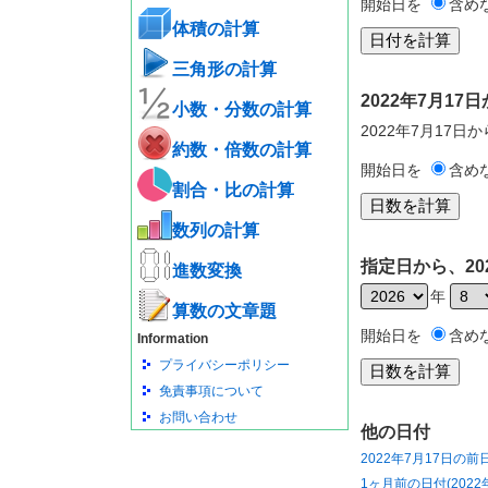
開始日を
含め
体積の計算
三角形の計算
2022年7月1
小数・分数の計算
2022年7月17日
約数・倍数の計算
開始日を
含め
割合・比の計算
数列の計算
指定日から、20
進数変換
年
算数の文章題
開始日を
含め
Information
プライバシーポリシー
免責事項について
お問い合わせ
他の日付
2022年7月17日の前
1ヶ月前の日付(2022