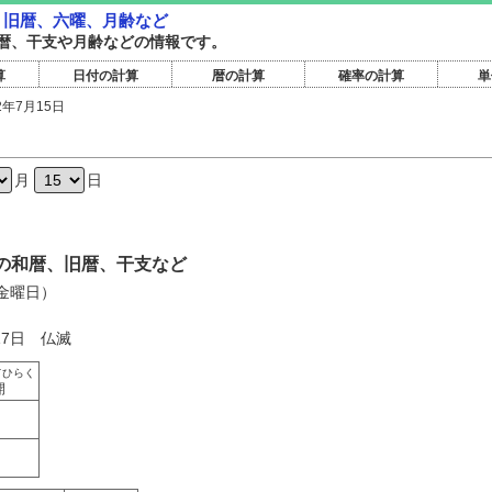
暦・旧暦、六曜、月齢など
暦旧暦、干支や月齢などの情報です。
算
日付の計算
暦の計算
確率の計算
単
2年7月15日
日
月
日
5日の和暦、旧暦、干支など
（金曜日）
17日 仏滅
てひらく
開
く