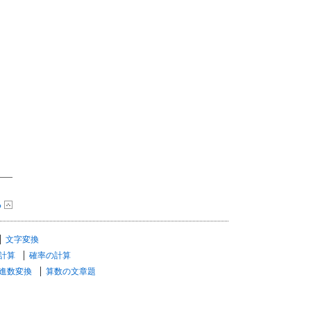
る
文字変換
計算
確率の計算
進数変換
算数の文章題