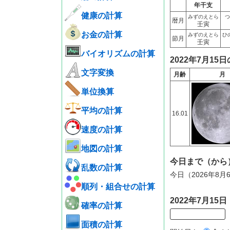
年干支
健康の計算
みずのえとら
つ
暦月
壬寅
お金の計算
みずのえとら
ひ
節月
壬寅
バイオリズムの計算
2022年7月15
文字変換
月齢
月
単位換算
平均の計算
16.01
速度の計算
地図の計算
今日まで（から
乱数の計算
今日（2026年8月
順列・組合せの計算
2022年7月1
確率の計算
面積の計算