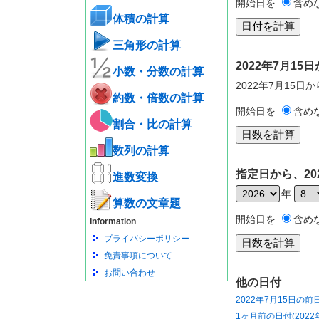
開始日を
含め
体積の計算
三角形の計算
2022年7月1
小数・分数の計算
2022年7月15日
約数・倍数の計算
開始日を
含め
割合・比の計算
数列の計算
指定日から、20
進数変換
年
算数の文章題
開始日を
含め
Information
プライバシーポリシー
免責事項について
お問い合わせ
他の日付
2022年7月15日の前
1ヶ月前の日付(2022