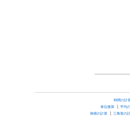
時間の計
単位換算
平均
体積の計算
三角形の