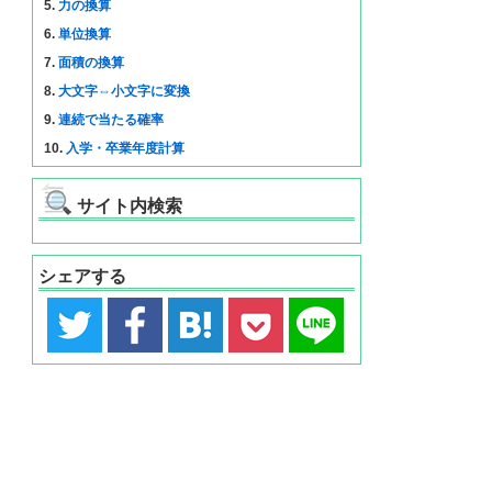
5.
力の換算
6.
単位換算
7.
面積の換算
8.
大文字⇔小文字に変換
9.
連続で当たる確率
10.
入学・卒業年度計算
サイト内検索
シェアする