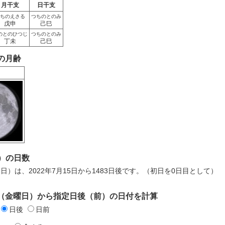
月干支
日干支
ちのえさる
つちのとのみ
戊申
己巳
のとのひつじ
つちのとのみ
丁未
己巳
日の月齢
）の日数
6日）は、2022年7月15日から1483日後です。（初日を0日目として）
5日（金曜日）から指定日後（前）の日付を計算
日後
日前