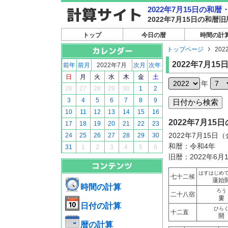
2022年7月15日の和
2022年7月15日の和
トップ
今日の暦
時間の計
トップページ
202
2022年7月15
前年
前月
2022年7月
次月
次年
日
月
火
水
木
金
土
年
26
27
28
29
30
1
2
3
4
5
6
7
8
9
10
11
12
13
14
15
16
2022年7月1
17
18
19
20
21
22
23
2022年7月15日
24
25
26
27
28
29
30
和暦：令和4年
31
1
2
3
4
5
6
旧暦：2022年6月
はすはじめ
七十二候
蓮始
時間の計算
ろう
二十八宿
婁
日付の計算
ひら
十二直
開
暦の計算