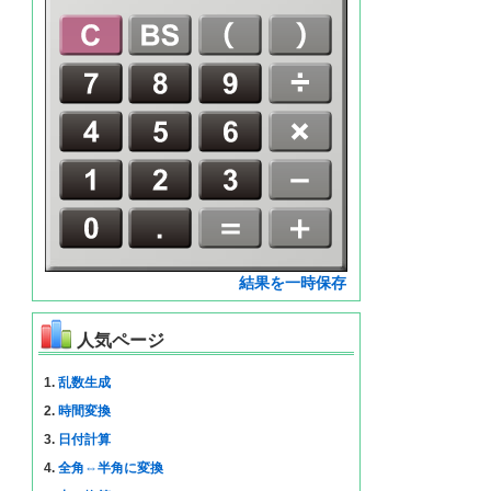
結果を一時保存
人気ページ
1.
乱数生成
2.
時間変換
3.
日付計算
4.
全角⇔半角に変換