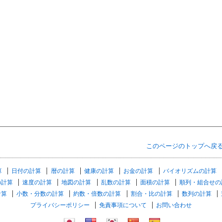
このページのトップへ戻
算
日付の計算
暦の計算
健康の計算
お金の計算
バイオリズムの計算
の計算
速度の計算
地図の計算
乱数の計算
面積の計算
順列・組合せの
計算
小数・分数の計算
約数・倍数の計算
割合・比の計算
数列の計算
プライバシーポリシー
免責事項について
お問い合わせ