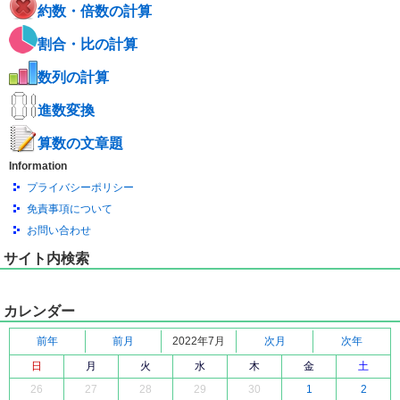
約数・倍数の計算
割合・比の計算
数列の計算
進数変換
算数の文章題
Information
プライバシーポリシー
免責事項について
お問い合わせ
サイト内検索
カレンダー
前年
前月
2022年7月
次月
次年
日
月
火
水
木
金
土
26
27
28
29
30
1
2