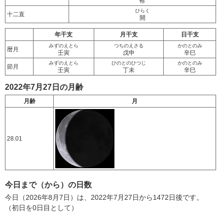
軫
ひらく
十二直
開
年干支
月干支
日干支
みずのえとら
つちのえさる
かのとのみ
暦月
壬寅
戊申
辛巳
みずのえとら
ひのとのひつじ
かのとのみ
節月
壬寅
丁未
辛巳
2022年7月27日の月齢
月齢
月
28.01
今日まで（から）の日数
今日（2026年8月7日）は、2022年7月27日から1472日後です。
（初日を0日目として）