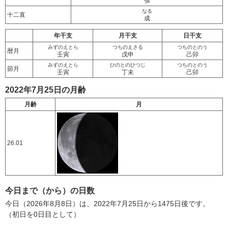
張
なる
十二直
成
年干支
月干支
日干支
みずのえとら
つちのえさる
つちのとのう
暦月
壬寅
戊申
己卯
みずのえとら
ひのとのひつじ
つちのとのう
節月
壬寅
丁未
己卯
2022年7月25日の月齢
月齢
月
26.01
今日まで（から）の日数
今日（2026年8月8日）は、2022年7月25日から1475日後です。
（初日を0日目として）