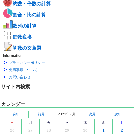
約数・倍数の計算
割合・比の計算
数列の計算
進数変換
算数の文章題
Information
プライバシーポリシー
免責事項について
お問い合わせ
サイト内検索
カレンダー
前年
前月
2022年7月
次月
次年
日
月
火
水
木
金
土
26
27
28
29
30
1
2