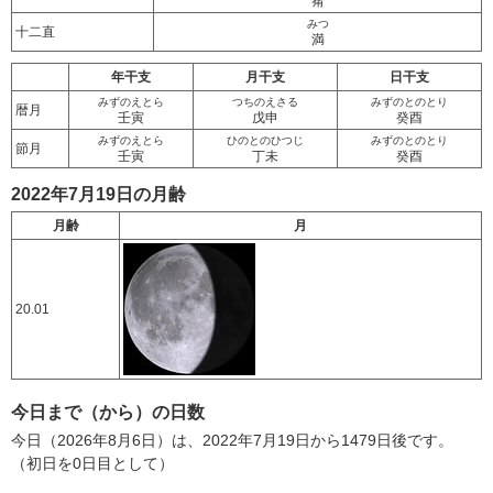
觜
みつ
十二直
満
年干支
月干支
日干支
みずのえとら
つちのえさる
みずのとのとり
暦月
壬寅
戊申
癸酉
みずのえとら
ひのとのひつじ
みずのとのとり
節月
壬寅
丁未
癸酉
2022年7月19日の月齢
月齢
月
20.01
今日まで（から）の日数
今日（2026年8月6日）は、2022年7月19日から1479日後です。
（初日を0日目として）