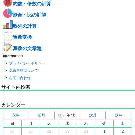
約数・倍数の計算
割合・比の計算
数列の計算
進数変換
算数の文章題
Information
プライバシーポリシー
免責事項について
お問い合わせ
サイト内検索
カレンダー
前年
前月
2022年7月
次月
次年
日
月
火
水
木
金
土
26
27
28
29
30
1
2