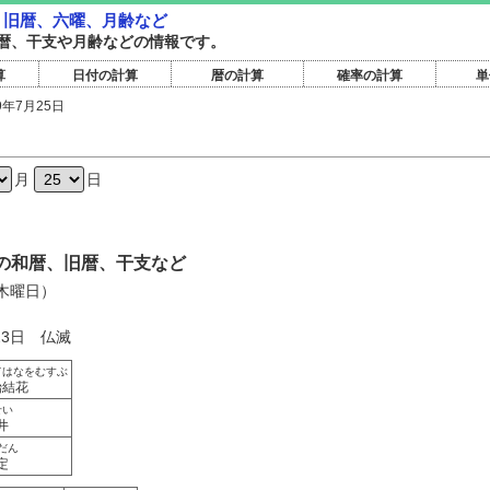
暦・旧暦、六曜、月齢など
暦旧暦、干支や月齢などの情報です。
算
日付の計算
暦の計算
確率の計算
単
9年7月25日
日
月
日
5日の和暦、旧暦、干支など
（木曜日）
23日 仏滅
てはなをむすぶ
始結花
せい
井
だん
定