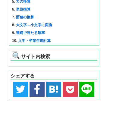
5.
力の換算
6.
単位換算
7.
面積の換算
8.
大文字⇔小文字に変換
9.
連続で当たる確率
10.
入学・卒業年度計算
サイト内検索
シェアする