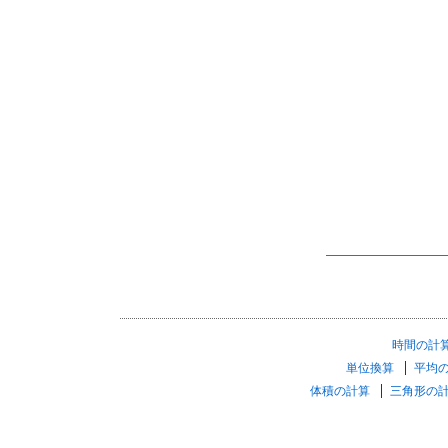
時間の計
単位換算
平均
体積の計算
三角形の