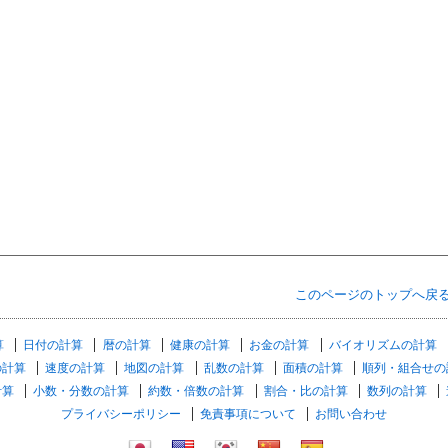
このページのトップへ戻
算
日付の計算
暦の計算
健康の計算
お金の計算
バイオリズムの計算
の計算
速度の計算
地図の計算
乱数の計算
面積の計算
順列・組合せの
計算
小数・分数の計算
約数・倍数の計算
割合・比の計算
数列の計算
プライバシーポリシー
免責事項について
お問い合わせ