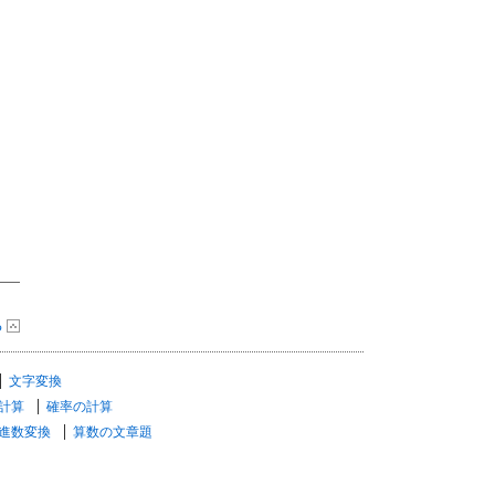
る
文字変換
計算
確率の計算
進数変換
算数の文章題