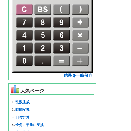
結果を一時保存
人気ページ
1.
乱数生成
2.
時間変換
3.
日付計算
4.
全角⇔半角に変換