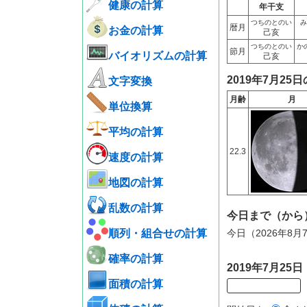
健康の計算
年干支
つちのとのい
み
暦月
お金の計算
己亥
つちのとのい
か
節月
バイオリズムの計算
己亥
2019年7月25
文字変換
月齢
月
単位換算
平均の計算
22.3
速度の計算
地図の計算
乱数の計算
今日まで（から
順列・組合せの計算
今日（2026年8月
確率の計算
2019年7月2
面積の計算