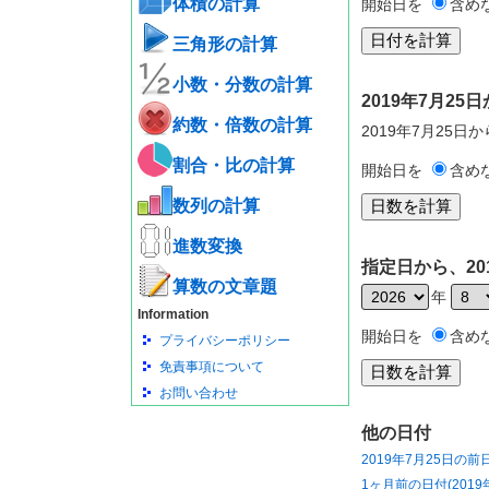
体積の計算
開始日を
含め
三角形の計算
小数・分数の計算
2019年7月2
約数・倍数の計算
2019年7月25日
割合・比の計算
開始日を
含め
数列の計算
進数変換
指定日から、20
算数の文章題
年
Information
開始日を
含め
プライバシーポリシー
免責事項について
お問い合わせ
他の日付
2019年7月25日の前
1ヶ月前の日付(2019