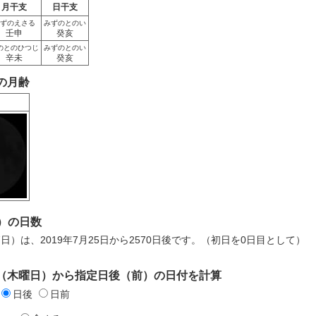
月干支
日干支
ずのえさる
みずのとのい
壬申
癸亥
のとのひつじ
みずのとのい
辛未
癸亥
日の月齢
）の日数
7日）は、2019年7月25日から2570日後です。（初日を0日目として）
5日（木曜日）から指定日後（前）の日付を計算
日後
日前