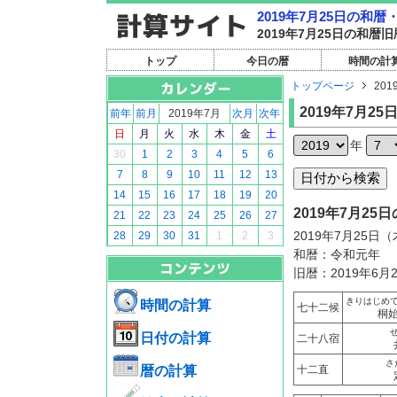
2019年7月25日の和
2019年7月25日の和
トップ
今日の暦
時間の計
トップページ
201
2019年7月25
前年
前月
2019年7月
次月
次年
日
月
火
水
木
金
土
年
30
1
2
3
4
5
6
7
8
9
10
11
12
13
14
15
16
17
18
19
20
2019年7月2
21
22
23
24
25
26
27
2019年7月25日
28
29
30
31
1
2
3
和暦：令和元年
旧暦：2019年6月
きりはじめ
時間の計算
七十二候
桐
日付の計算
二十八宿
さ
暦の計算
十二直