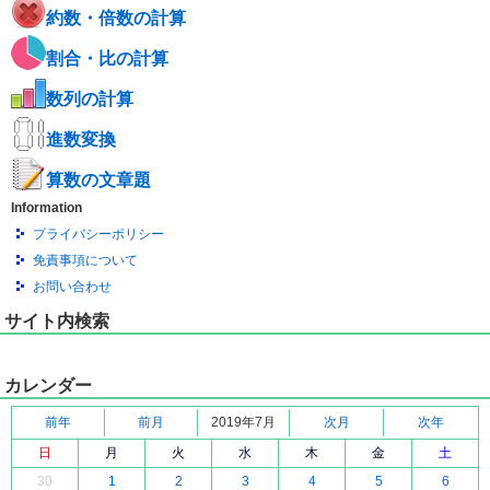
約数・倍数の計算
割合・比の計算
数列の計算
進数変換
算数の文章題
Information
プライバシーポリシー
免責事項について
お問い合わせ
サイト内検索
カレンダー
前年
前月
2019年7月
次月
次年
日
月
火
水
木
金
土
30
1
2
3
4
5
6