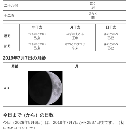
ぼう
二十八宿
房
ひらく
十二直
開
年干支
月干支
日干支
つちのとのい
みずのえさる
きのとのみ
暦月
己亥
壬申
乙巳
つちのとのい
かのとのひつじ
きのとのみ
節月
己亥
辛未
乙巳
2019年7月7日の月齢
月齢
月
4.3
今日まで（から）の日数
今日（2026年8月6日）は、2019年7月7日から2587日後です。（初
日を0日目として）