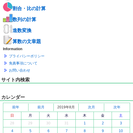
割合・比の計算
数列の計算
進数変換
算数の文章題
Information
プライバシーポリシー
免責事項について
お問い合わせ
サイト内検索
カレンダー
前年
前月
2019年8月
次月
次年
日
月
火
水
木
金
土
28
29
30
31
1
2
3
4
5
6
7
8
9
10