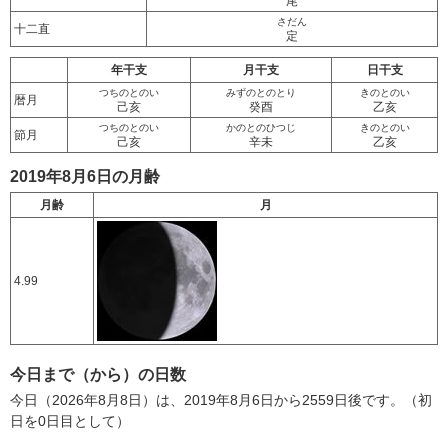
尾
さだん
十二直
定
年干支
月干支
日干支
つちのとのい
みずのとのとり
きのとのい
暦月
己亥
癸酉
乙亥
つちのとのい
かのとのひつじ
きのとのい
節月
己亥
辛未
乙亥
2019年8月6日の月齢
月齢
月
4.99
今日まで（から）の日数
今日（2026年8月8日）は、2019年8月6日から2559日後です。（初
日を0日目として）