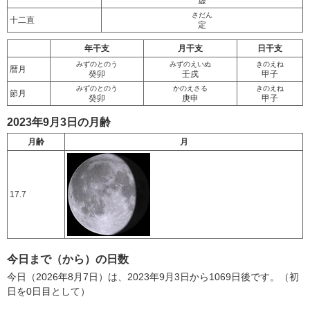
虚
さだん
十二直
定
年干支
月干支
日干支
みずのとのう
みずのえいぬ
きのえね
暦月
癸卯
壬戌
甲子
みずのとのう
かのえさる
きのえね
節月
癸卯
庚申
甲子
2023年9月3日の月齢
月齢
月
17.7
今日まで（から）の日数
今日（2026年8月7日）は、2023年9月3日から1069日後です。（初
日を0日目として）