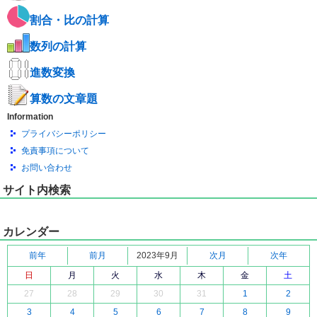
割合・比の計算
数列の計算
進数変換
算数の文章題
Information
プライバシーポリシー
免責事項について
お問い合わせ
サイト内検索
カレンダー
前年
前月
2023年9月
次月
次年
日
月
火
水
木
金
土
27
28
29
30
31
1
2
3
4
5
6
7
8
9