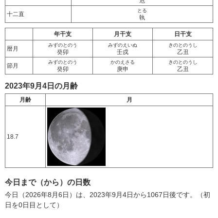
危
とる
十二直
執
年干支
月干支
日干支
みずのとのう
みずのえいぬ
きのとのうし
暦月
癸卯
壬戌
乙丑
みずのとのう
かのえさる
きのとのうし
節月
癸卯
庚申
乙丑
2023年9月4日の月齢
月齢
月
18.7
今日まで（から）の日数
今日（2026年8月6日）は、2023年9月4日から1067日後です。（初
日を0日目として）