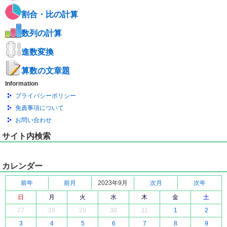
割合・比の計算
数列の計算
進数変換
算数の文章題
Information
プライバシーポリシー
免責事項について
お問い合わせ
サイト内検索
カレンダー
前年
前月
2023年9月
次月
次年
日
月
火
水
木
金
土
27
28
29
30
31
1
2
3
4
5
6
7
8
9