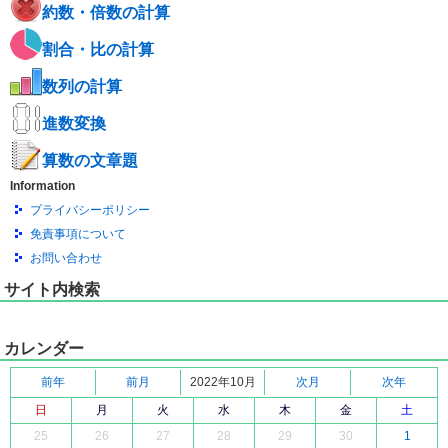
約数・倍数の計算
割合・比の計算
数列の計算
進数変換
算数の文章題
Information
プライバシーポリシー
免責事項について
お問い合わせ
サイト内検索
カレンダー
前年
前月
2022年10月
次月
次年
日
月
火
水
木
金
土
25
26
27
28
29
30
1