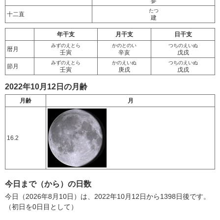
参
たつ
十二直
建
年干支
月干支
日干支
みずのえとら
かのとのい
つちのえいぬ
暦月
壬寅
辛亥
戊戌
みずのえとら
かのえいぬ
つちのえいぬ
節月
壬寅
庚戌
戊戌
2022年10月12日の月齢
月齢
月
16.2
今日まで（から）の日数
今日（2026年8月10日）は、2022年10月12日から1398日後です。
（初日を0日目として）