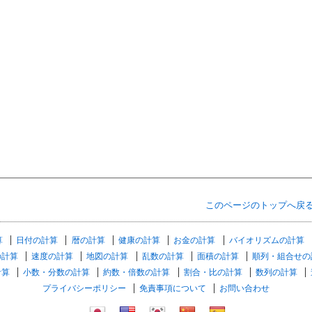
このページのトップへ戻
算
日付の計算
暦の計算
健康の計算
お金の計算
バイオリズムの計算
の計算
速度の計算
地図の計算
乱数の計算
面積の計算
順列・組合せの
計算
小数・分数の計算
約数・倍数の計算
割合・比の計算
数列の計算
プライバシーポリシー
免責事項について
お問い合わせ