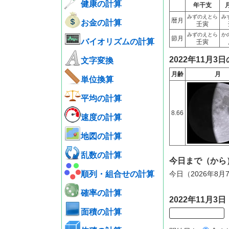
健康の計算
年干支
みずのえとら
み
暦月
お金の計算
壬寅
みずのえとら
か
節月
バイオリズムの計算
壬寅
2022年11月3
文字変換
月齢
月
単位換算
平均の計算
8.66
速度の計算
地図の計算
乱数の計算
今日まで（から
順列・組合せの計算
今日（2026年8月
確率の計算
2022年11月
面積の計算