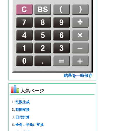
結果を一時保存
人気ページ
1.
乱数生成
2.
時間変換
3.
日付計算
4.
全角⇔半角に変換