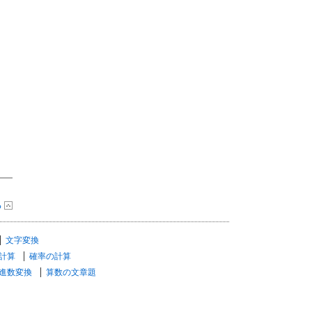
る
文字変換
計算
確率の計算
進数変換
算数の文章題