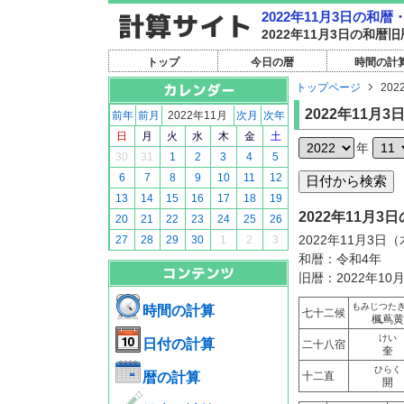
2022年11月3日の和
2022年11月3日の和
トップ
今日の暦
時間の計
トップページ
202
2022年11月3
前年
前月
2022年11月
次月
次年
日
月
火
水
木
金
土
年
30
31
1
2
3
4
5
6
7
8
9
10
11
12
13
14
15
16
17
18
19
2022年11月
20
21
22
23
24
25
26
2022年11月3日
27
28
29
30
1
2
3
和暦：令和4年
旧暦：2022年10
もみじつた
時間の計算
七十二候
楓蔦黄
けい
日付の計算
二十八宿
奎
ひらく
暦の計算
十二直
開