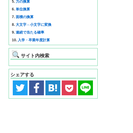
5.
力の換算
6.
単位換算
7.
面積の換算
8.
大文字⇔小文字に変換
9.
連続で当たる確率
10.
入学・卒業年度計算
サイト内検索
シェアする