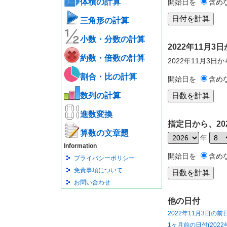
体積の計算
開始日を
含め
三角形の計算
小数・分数の計算
2022年11月
約数・倍数の計算
2022年11月3日
割合・比の計算
開始日を
含め
数列の計算
進数変換
指定日から、20
算数の文章題
年
Information
開始日を
含め
プライバシーポリシー
免責事項について
お問い合わせ
他の日付
2022年11月3日の前
1ヶ月前の日付(2022