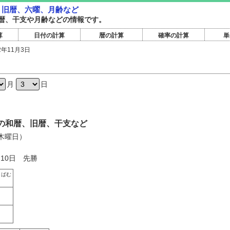
暦・旧暦、六曜、月齢など
暦旧暦、干支や月齢などの情報です。
算
日付の計算
暦の計算
確率の計算
単
2年11月3日
日
月
日
3日の和暦、旧暦、干支など
（木曜日）
月10日 先勝
きばむ