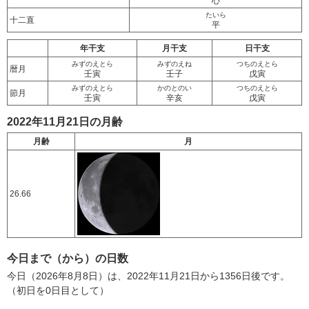
心
たいら
十二直
平
年干支
月干支
日干支
みずのえとら
みずのえね
つちのえとら
暦月
壬寅
壬子
戊寅
みずのえとら
かのとのい
つちのえとら
節月
壬寅
辛亥
戊寅
2022年11月21日の月齢
月齢
月
26.66
今日まで（から）の日数
今日（2026年8月8日）は、2022年11月21日から1356日後です。
（初日を0日目として）