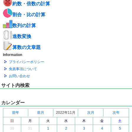
約数・倍数の計算
割合・比の計算
数列の計算
進数変換
算数の文章題
Information
プライバシーポリシー
免責事項について
お問い合わせ
サイト内検索
カレンダー
前年
前月
2022年11月
次月
次年
日
月
火
水
木
金
土
30
31
1
2
3
4
5