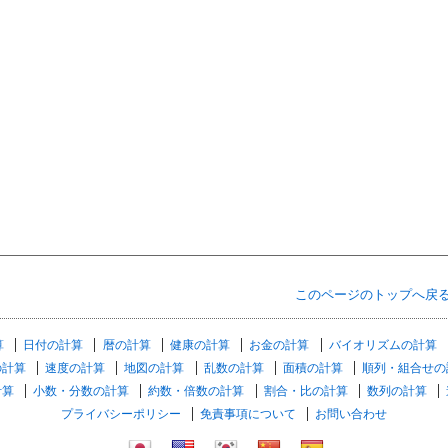
このページのトップへ戻
算
日付の計算
暦の計算
健康の計算
お金の計算
バイオリズムの計算
の計算
速度の計算
地図の計算
乱数の計算
面積の計算
順列・組合せの
計算
小数・分数の計算
約数・倍数の計算
割合・比の計算
数列の計算
プライバシーポリシー
免責事項について
お問い合わせ