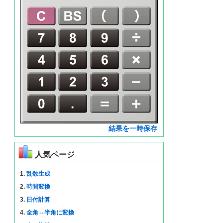
結果を一時保存
人気ページ
1.
乱数生成
2.
時間変換
3.
日付計算
4.
全角⇔半角に変換