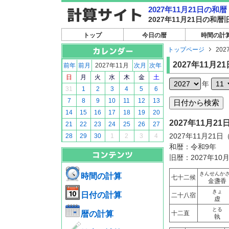
2027年11月21日の
2027年11月21日の
トップ
今日の暦
時間の計
トップページ
202
2027年11月21
前年
前月
2027年11月
次月
次年
日
月
火
水
木
金
土
年
31
1
2
3
4
5
6
7
8
9
10
11
12
13
14
15
16
17
18
19
20
2027年11月
21
22
23
24
25
26
27
2027年11月21
28
29
30
1
2
3
4
和暦：令和9年
旧暦：2027年10
きんせんか
時間の計算
七十二候
金盞香
きょ
日付の計算
二十八宿
虚
とる
暦の計算
十二直
執