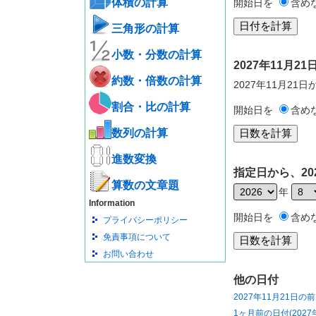
体積の計算
開始日を
含め
三角形の計算
小数・分数の計算
2027年11月
約数・倍数の計算
2027年11月21
割合・比の計算
開始日を
含め
数列の計算
進数変換
指定日から、20
算数の文章題
年
Information
開始日を
含め
プライバシーポリシー
免責事項について
お問い合わせ
他の日付
2027年11月21日の
1ヶ月前の日付(2027年