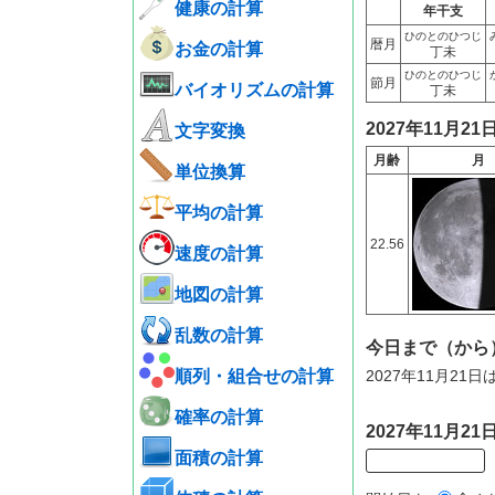
健康の計算
年干支
ひのとのひつじ
暦月
お金の計算
丁未
ひのとのひつじ
節月
バイオリズムの計算
丁未
2027年11月2
文字変換
月齢
月
単位換算
平均の計算
22.56
速度の計算
地図の計算
乱数の計算
今日まで（から
順列・組合せの計算
2027年11月21
確率の計算
2027年11月
面積の計算