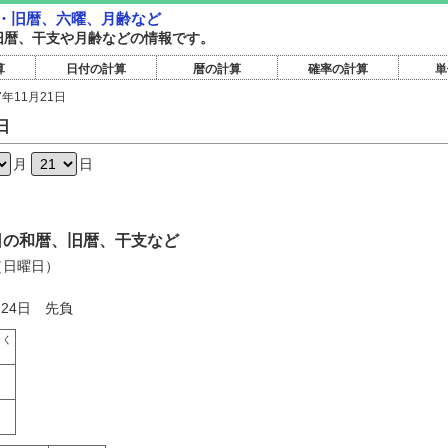
和暦・旧暦、六曜、月齢など
和暦旧暦、干支や月齢などの情報です。
算
日付の計算
暦の計算
確率の計算
単
7年11月21日
日
月
日
21日の和暦、旧暦、干支など
日（日曜日）
月24日 先負
さく