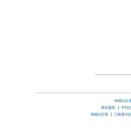
時間の計
単位換算
平均
体積の計算
三角形の