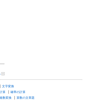
る
文字変換
計算
確率の計算
進数変換
算数の文章題