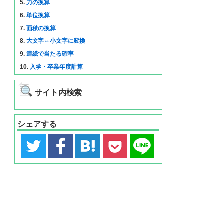
5.
力の換算
6.
単位換算
7.
面積の換算
8.
大文字⇔小文字に変換
9.
連続で当たる確率
10.
入学・卒業年度計算
サイト内検索
シェアする