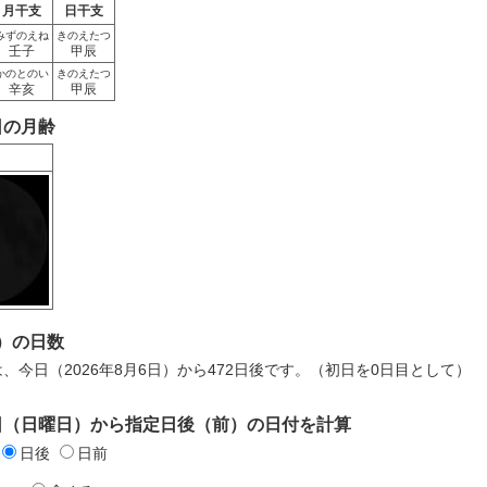
月干支
日干支
みずのえね
きのえたつ
壬子
甲辰
かのとのい
きのえたつ
辛亥
甲辰
1日の月齢
）の日数
日は、今日（2026年8月6日）から472日後です。（初日を0日目として）
21日（日曜日）から指定日後（前）の日付を計算
日後
日前