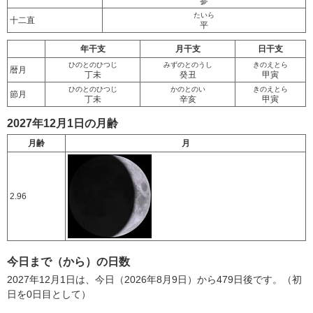
参
たいら
十二直
平
年干支
月干支
日干支
ひのとのひつじ
みずのとのうし
きのえとら
暦月
丁未
癸丑
甲寅
ひのとのひつじ
かのとのい
きのえとら
節月
丁未
辛亥
甲寅
2027年12月1日の月齢
月齢
月
2.96
今日まで（から）の日数
2027年12月1日は、今日（2026年8月9日）から479日後です。（初
日を0日目として）