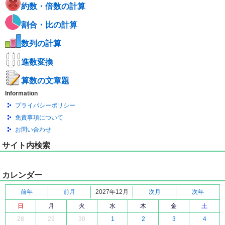
約数・倍数の計算
割合・比の計算
数列の計算
進数変換
算数の文章題
Information
プライバシーポリシー
免責事項について
お問い合わせ
サイト内検索
カレンダー
前年
前月
2027年12月
次月
次年
日
月
火
水
木
金
土
28
29
30
1
2
3
4