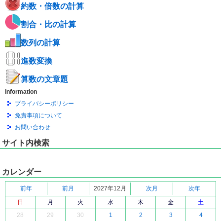
約数・倍数の計算
割合・比の計算
数列の計算
進数変換
算数の文章題
Information
プライバシーポリシー
免責事項について
お問い合わせ
サイト内検索
カレンダー
前年
前月
2027年12月
次月
次年
日
月
火
水
木
金
土
28
29
30
1
2
3
4