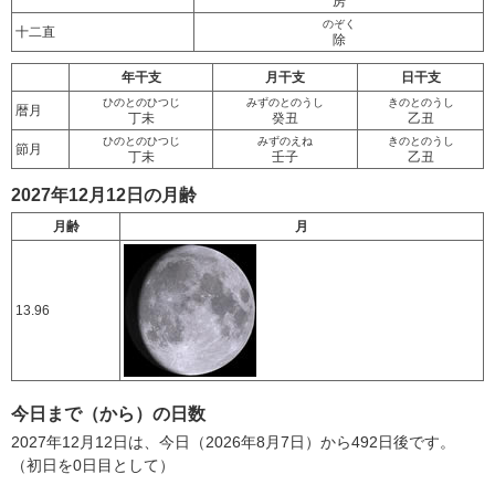
房
のぞく
十二直
除
年干支
月干支
日干支
ひのとのひつじ
みずのとのうし
きのとのうし
暦月
丁未
癸丑
乙丑
ひのとのひつじ
みずのえね
きのとのうし
節月
丁未
壬子
乙丑
2027年12月12日の月齢
月齢
月
13.96
今日まで（から）の日数
2027年12月12日は、今日（2026年8月7日）から492日後です。
（初日を0日目として）