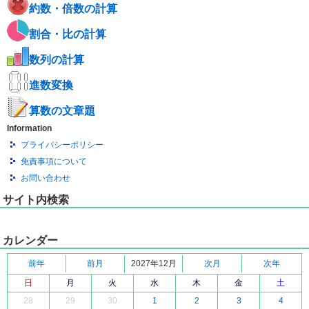
約数・倍数の計算
割合・比の計算
数列の計算
進数変換
算数の文章題
Information
プライバシーポリシー
免責事項について
お問い合わせ
サイト内検索
カレンダー
前年
前月
2027年12月
次月
次年
日
月
火
水
木
金
土
28
29
30
1
2
3
4