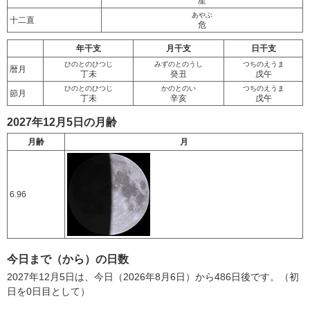
星
あやぶ
十二直
危
年干支
月干支
日干支
ひのとのひつじ
みずのとのうし
つちのえうま
暦月
丁未
癸丑
戊午
ひのとのひつじ
かのとのい
つちのえうま
節月
丁未
辛亥
戊午
2027年12月5日の月齢
月齢
月
6.96
今日まで（から）の日数
2027年12月5日は、今日（2026年8月6日）から486日後です。（初
日を0日目として）