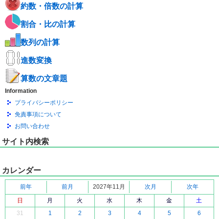
約数・倍数の計算
割合・比の計算
数列の計算
進数変換
算数の文章題
Information
プライバシーポリシー
免責事項について
お問い合わせ
サイト内検索
カレンダー
前年
前月
2027年11月
次月
次年
日
月
火
水
木
金
土
31
1
2
3
4
5
6