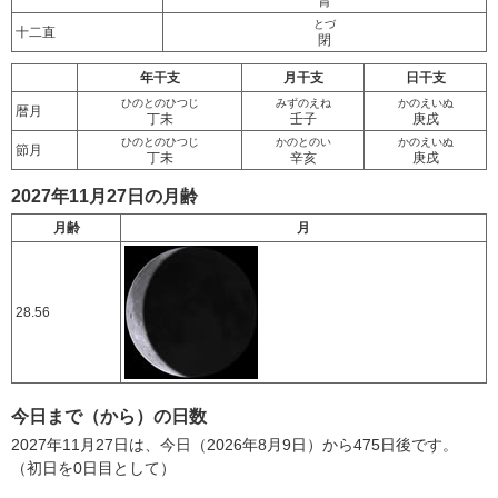
胃
とづ
十二直
閉
年干支
月干支
日干支
ひのとのひつじ
みずのえね
かのえいぬ
暦月
丁未
壬子
庚戌
ひのとのひつじ
かのとのい
かのえいぬ
節月
丁未
辛亥
庚戌
2027年11月27日の月齢
月齢
月
28.56
今日まで（から）の日数
2027年11月27日は、今日（2026年8月9日）から475日後です。
（初日を0日目として）