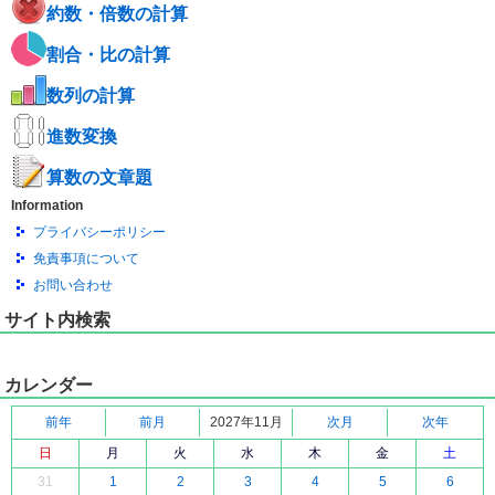
約数・倍数の計算
割合・比の計算
数列の計算
進数変換
算数の文章題
Information
プライバシーポリシー
免責事項について
お問い合わせ
サイト内検索
カレンダー
前年
前月
2027年11月
次月
次年
日
月
火
水
木
金
土
31
1
2
3
4
5
6