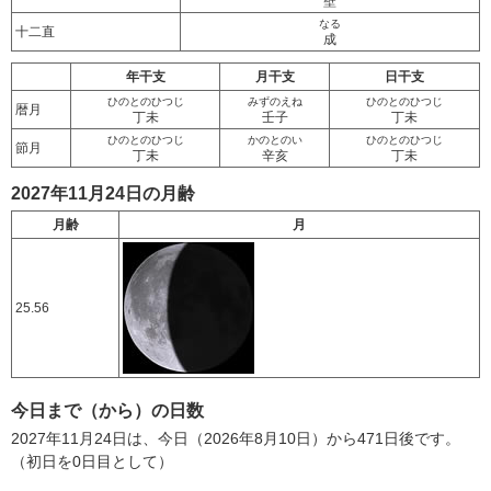
壁
なる
十二直
成
年干支
月干支
日干支
ひのとのひつじ
みずのえね
ひのとのひつじ
暦月
丁未
壬子
丁未
ひのとのひつじ
かのとのい
ひのとのひつじ
節月
丁未
辛亥
丁未
2027年11月24日の月齢
月齢
月
25.56
今日まで（から）の日数
2027年11月24日は、今日（2026年8月10日）から471日後です。
（初日を0日目として）