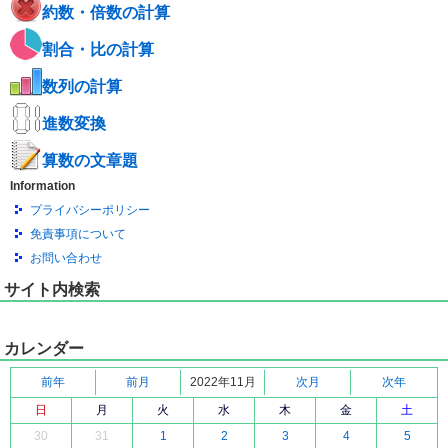
約数・倍数の計算
割合・比の計算
数列の計算
進数変換
算数の文章題
Information
プライバシーポリシー
免責事項について
お問い合わせ
サイト内検索
カレンダー
前年
前月
2022年11月
次月
次年
日
月
火
水
木
金
土
30
31
1
2
3
4
5