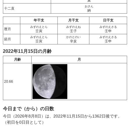
翼
おさん
十二直
納
年干支
月干支
日干支
みずのえとら
みずのえね
みずのえさる
暦月
壬寅
壬子
壬申
みずのえとら
かのとのい
みずのえさる
節月
壬寅
辛亥
壬申
2022年11月15日の月齢
月齢
月
20.66
今日まで（から）の日数
今日（2026年8月8日）は、2022年11月15日から1362日後です。
（初日を0日目として）